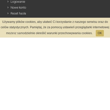
Logowanie
Nowe konto
Reset hasła
Używamy plików cookies, aby ułatwić Ci korzystanie z naszego serwisu oraz do
Informacje
celów statystycznych. Pamiętaj, że za pomocą ustawień przeglądarki internetowej
Regulamin
możesz samodzielnie określić warunki przechowywania cookies.
OK
Zasady Rejestracji
Polityka Prywatności
Kontakt
Język
Metody płatności
System rejestracji
Startmeta.pl