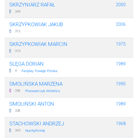
SKRZYNIARZ RAFAŁ
2000
344
SKRZYPKOWIAK JAKUB
2006
315
SKRZYPKOWIAK MARCIN
1975
310
SLĘGA DORIAN
1989
·
4
Fairplay Towage Polska
SMOLIŃSKA MARZENA
1995
·
339
Piwowarczyk Athletics
SMOLIŃSKI ANTON
1989
338
STACHOWSKI ANDRZEJ
1968
·
343
NocNyPoYeb