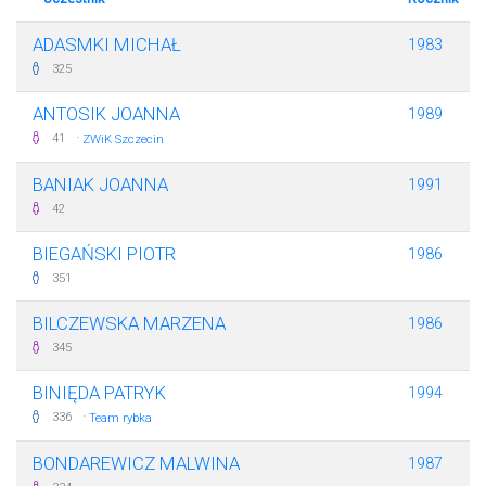
ADASMKI MICHAŁ
1983
325
ANTOSIK JOANNA
1989
·
41
ZWiK Szczecin
BANIAK JOANNA
1991
42
BIEGAŃSKI PIOTR
1986
351
BILCZEWSKA MARZENA
1986
345
BINIĘDA PATRYK
1994
·
336
Team rybka
BONDAREWICZ MALWINA
1987