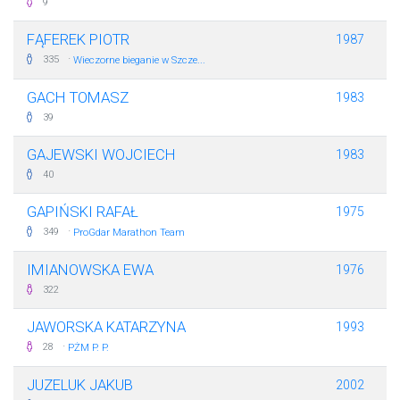
9
FĄFEREK PIOTR
1987
·
335
Wieczorne bieganie w Szcze...
GACH TOMASZ
1983
39
GAJEWSKI WOJCIECH
1983
40
GAPIŃSKI RAFAŁ
1975
·
349
ProGdar Marathon Team
IMIANOWSKA EWA
1976
322
JAWORSKA KATARZYNA
1993
·
28
PŻM P. P.
JUZELUK JAKUB
2002