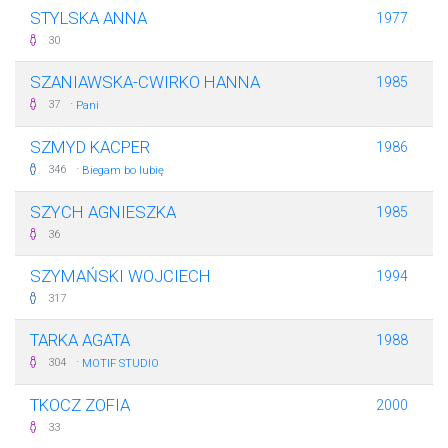
STYLSKA ANNA
1977
30
SZANIAWSKA-CWIRKO HANNA
1985
·
37
Pani
SZMYD KACPER
1986
·
346
Biegam bo lubię
SZYCH AGNIESZKA
1985
36
SZYMAŃSKI WOJCIECH
1994
317
TARKA AGATA
1988
·
304
MOTIF STUDIO
TKOCZ ZOFIA
2000
33