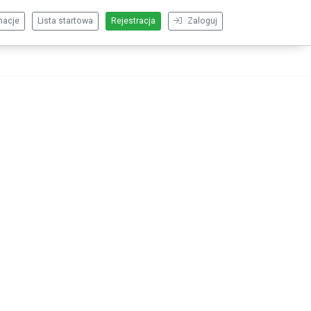
macje
Lista startowa
Rejestracja
Zaloguj