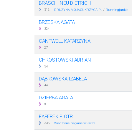
BRASCH, NEU DIETRICH
·
/
312
DRUŻYNA MOJACUKRZYCA.PL
Runningjunkie
BRZESKA AGATA
324
CANTWELL KATARZYNA
27
CHROSTOWSKI ADRIAN
34
DĄBROWSKA IZABELA
44
DZIERBA AGATA
9
FĄFEREK PIOTR
·
335
Wieczorne bieganie w Szcze...