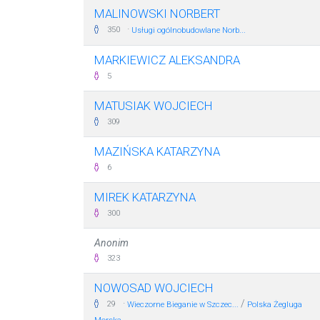
MALINOWSKI NORBERT
·
350
Usługi ogólnobudowlane Norb...
MARKIEWICZ ALEKSANDRA
5
MATUSIAK WOJCIECH
309
MAZIŃSKA KATARZYNA
6
MIREK KATARZYNA
300
Anonim
323
NOWOSAD WOJCIECH
·
/
29
Wieczorne Bieganie w Szczec...
Polska Żegluga