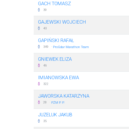
GACH TOMASZ
39
GAJEWSKI WOJCIECH
40
GAPIŃSKI RAFAŁ
·
349
ProGdar Marathon Team
GNIEWEK ELIZA
46
IMIANOWSKA EWA
322
JAWORSKA KATARZYNA
·
28
PŻM P. P.
JUZELUK JAKUB
35