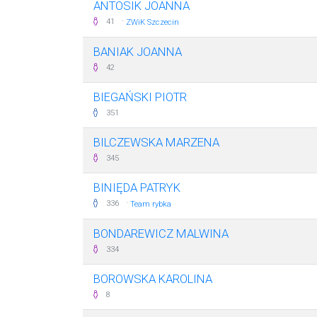
ANTOSIK JOANNA
·
41
ZWiK Szczecin
BANIAK JOANNA
42
BIEGAŃSKI PIOTR
351
BILCZEWSKA MARZENA
345
BINIĘDA PATRYK
·
336
Team rybka
BONDAREWICZ MALWINA
334
BOROWSKA KAROLINA
8