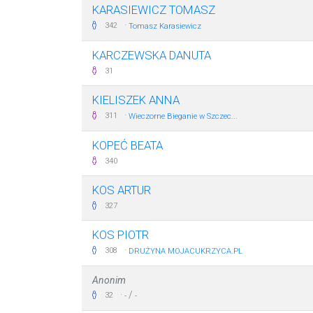
KARASIEWICZ TOMASZ
·
342
Tomasz Karasiewicz
KARCZEWSKA DANUTA
31
KIELISZEK ANNA
·
311
Wieczorne Bieganie w Szczec...
KOPEĆ BEATA
340
KOS ARTUR
327
KOS PIOTR
·
308
DRUŻYNA MOJACUKRZYCA.PL
Anonim
·
/
32
-
-