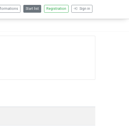
nformations
Start list
Registration
Sign in