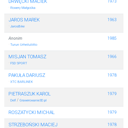
DRWĘCKI MACIEK
1973
·
Rowery Małgośka
JAROS MAREK
1963
·
JarosBike
Anonim
1985
·
Turun Urheiluliitto
MISJAN TOMASZ
1966
·
FSD SPORT
PAKUŁA DARIUSZ
1978
·
XTC BARLINEK
PIETRASZUK KAROL
1979
·
/
Delf
Grawerowanie3D.pl
ROSZATYCKI MICHAL
1979
STRZEBOŃSKI MACIEJ
1978