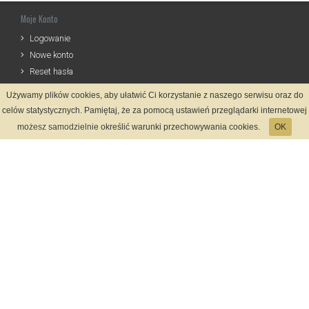
Moje Konto
Logowanie
Nowe konto
Reset hasła
Używamy plików cookies, aby ułatwić Ci korzystanie z naszego serwisu oraz do
Informacje
celów statystycznych. Pamiętaj, że za pomocą ustawień przeglądarki internetowej
Zasady Rejestracji
możesz samodzielnie określić warunki przechowywania cookies.
OK
Polityka Prywatności
Kontakt
Język
Metody płatności