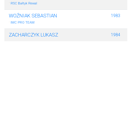
·
RSC Bałtyk Rewal
WOŹNIAK SEBASTIAN
1983
·
IMC PRO TEAM
ZACHARCZYK LUKASZ
1984