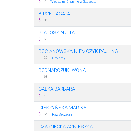
·
7
Wieczorne Bieganie w Szczec...
BIRGER AGATA
38
BLADOSZ ANETA
52
BOCIANOWSKA-NIEMCZYK PAULINA
·
20
FitMamy
BODNARCZUK IWONA
63
CAŁKA BARBARA
23
CIESZYŃSKA MARIKA
·
56
Raz Szczecin
CZARNECKA AGNIESZKA