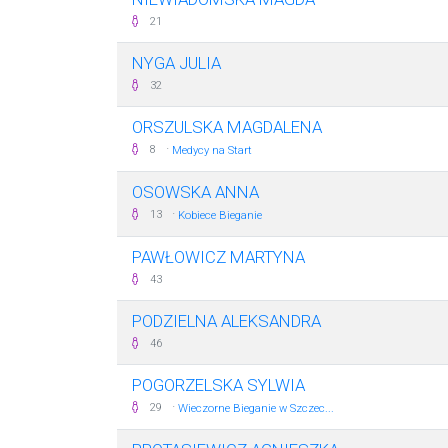
21
NYGA JULIA
32
ORSZULSKA MAGDALENA
·
8
Medycy na Start
OSOWSKA ANNA
·
13
Kobiece Bieganie
PAWŁOWICZ MARTYNA
43
PODZIELNA ALEKSANDRA
46
POGORZELSKA SYLWIA
·
29
Wieczorne Bieganie w Szczec...