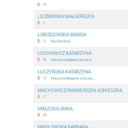
33
LICZBIŃSKA MAŁGORZATA
5
ŁOBODZIŃSKA WANDA
·
11
Raz Szczecin
ŁOCHOWICZ KATARZYNA
·
69
Wieczorne bieganie Szczecin
ŁUCZYŃSKA KATARZYNA
·
10
Wieczorne Bieganie w Szczec...
MACHOWICZ-RASMUSSEN AGNIESZKA
27
MAŁECKA ANNA
49
MASŁOWSKA BARBARA