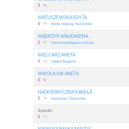
59
MATUSZEWSKA EDYTA
·
16
Nordic Walking Trail2Gether
MĄDRZYK MAGDALENA
·
47
Wieczorne Bieganie w Szczec...
MIELCARZ ANETA
·
14
Kobiece Bieganie
MIKOŁAJUK ANETA
42
NADKIERNICZNA KAMILA
·
/
70
KamaVital
KamaVital
Anonim
17
NIEWIADOMSKA MAGDA