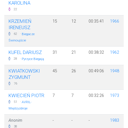
KAROLINA
22
KRZEMIEŃ
15
12
00:35:41
1966
IRENEUSZ
·
62
Biegacze
Świnoujście
KUFEL DARIUSZ
31
21
00:38:32
1962
·
28
Pyrzyce Biegają
KWIATKOWSKI
45
26
00:49:06
1948
ZYGMUNT
76
KWIECIEŃ PIOTR
7
7
00:32:26
1973
·
51
AVRIL-
Międzyzdroje
Anonim
-
-
-
1983
38