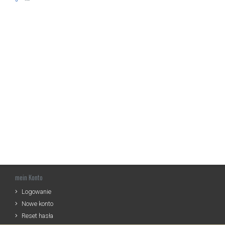
mein Konto
Logowanie
Nowe konto
Reset hasła