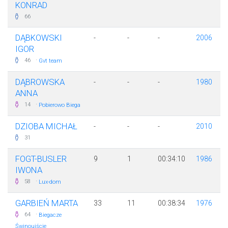
KONRAD
66
DĄBKOWSKI
-
-
-
2006
IGOR
·
46
Gvt team
DĄBROWSKA
-
-
-
1980
ANNA
·
14
Pobierowo Biega
DZIOBA MICHAŁ
-
-
-
2010
31
FOGT-BUSLER
9
1
00:34:10
1986
IWONA
·
58
Lux-dom
GARBIEŃ MARTA
33
11
00:38:34
1976
·
64
Biegacze
Świnoujście