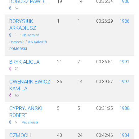
BOGUSZ PAWEŁ
19
14
00:36:34
1980
59
BORYSIUK
1
1
00:26:29
1986
ARKADIUSZ
·
1
KB Kamień
/
Pomorski
KB KAMIEŃ
POMORSKI
BRYK ALICJA
21
7
00:36:51
1991
21
CWENARKIEWICZ
36
14
00:39:57
1997
KAMILA
65
CYPRYJAŃSKI
5
5
00:31:25
1988
ROBERT
·
5
Pędziwiatr
CZMOCH
40
24
00:42:46
1984