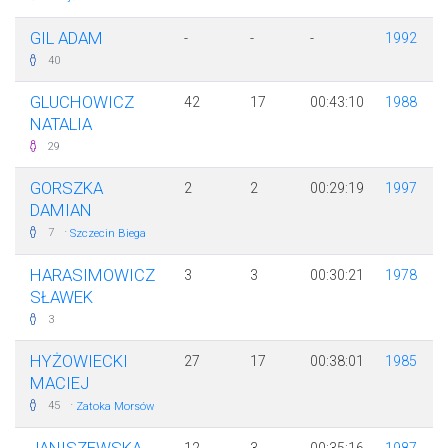
GIL ADAM
-
-
-
1992
40
GLUCHOWICZ
42
17
00:43:10
1988
NATALIA
29
GORSZKA
2
2
00:29:19
1997
DAMIAN
·
7
Szczecin Biega
HARASIMOWICZ
3
3
00:30:21
1978
SŁAWEK
3
HYŻOWIECKI
27
17
00:38:01
1985
MACIEJ
·
45
Zatoka Morsów