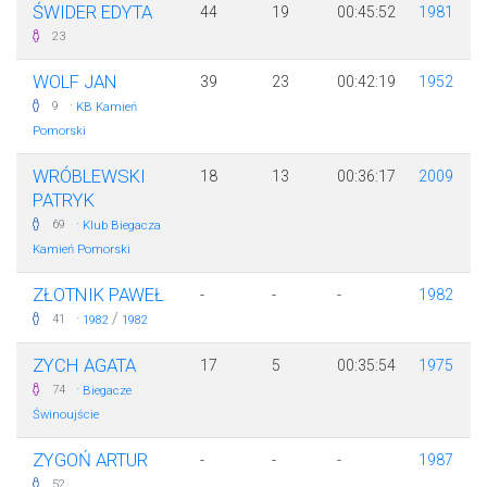
ŚWIDER EDYTA
44
19
00:45:52
1981
23
WOLF JAN
39
23
00:42:19
1952
·
9
KB Kamień
Pomorski
WRÓBLEWSKI
18
13
00:36:17
2009
PATRYK
·
69
Klub Biegacza
Kamień Pomorski
ZŁOTNIK PAWEŁ
-
-
-
1982
·
/
41
1982
1982
ZYCH AGATA
17
5
00:35:54
1975
·
74
Biegacze
Świnoujście
ZYGOŃ ARTUR
-
-
-
1987
52