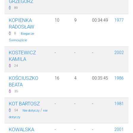
GRZEGORZ
89
KOPIENKA
10
9
00:34:49
1977
RADOSŁAW
·
8
Biegacze
Świnoujście
KOSTEWICZ
-
-
-
2002
KAMILA
24
KOŚCIUSZKO
16
4
00:35:45
1986
BEATA
35
KOT BARTOSZ
-
-
-
1981
·
/
54
Nie dotyczy
nie
dotyczy
KOWALSKA
-
-
-
2001