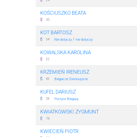
24
KOŚCIUSZKO BEATA
35
KOT BARTOSZ
·
/
54
Nie dotyczy
nie dotyczy
KOWALSKA KAROLINA
22
KRZEMIEŃ IRENEUSZ
·
62
Biegacze Świnoujście
KUFEL DARIUSZ
·
28
Pyrzyce Biegają
KWIATKOWSKI ZYGMUNT
76
KWIECIEŃ PIOTR