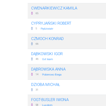
CWENARKIEWICZ KAMILA
65
CYPRYJAŃSKI ROBERT
·
5
Pędziwiatr
CZMOCH KONRAD
66
DĄBKOWSKI IGOR
·
46
Gvt team
DĄBROWSKA ANNA
·
14
Pobierowo Biega
DZIOBA MICHAŁ
31
FOGT-BUSLER IWONA
·
58
Lux-dom