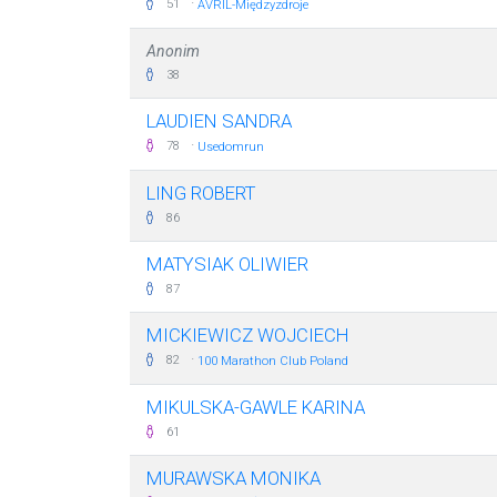
·
51
AVRIL-Międzyzdroje
Anonim
38
LAUDIEN SANDRA
·
78
Usedomrun
LING ROBERT
86
MATYSIAK OLIWIER
87
MICKIEWICZ WOJCIECH
·
82
100 Marathon Club Poland
MIKULSKA-GAWLE KARINA
61
MURAWSKA MONIKA