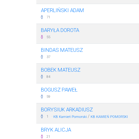
APERLIŃSKI ADAM
71
BARYŁA DOROTA
55
BINDAS MATEUSZ
37
BOBEK MATEUSZ
84
BOGUSZ PAWEŁ
59
BORYSIUK ARKADIUSZ
·
/
1
KB Kamień Pomorski
KB KAMIEŃ POMORSKI
BRYK ALICJA
21