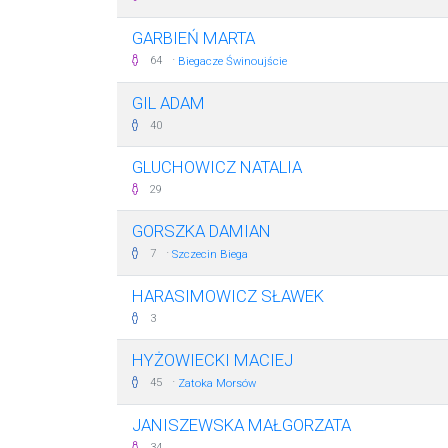
GARBIEŃ MARTA
·
64
Biegacze Świnoujście
GIL ADAM
40
GLUCHOWICZ NATALIA
29
GORSZKA DAMIAN
·
7
Szczecin Biega
HARASIMOWICZ SŁAWEK
3
HYŻOWIECKI MACIEJ
·
45
Zatoka Morsów
JANISZEWSKA MAŁGORZATA
34