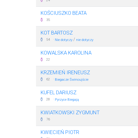
24
KOŚCIUSZKO BEATA
35
KOT BARTOSZ
·
/
54
Nie dotyczy
nie dotyczy
KOWALSKA KAROLINA
22
KRZEMIEŃ IRENEUSZ
·
62
Biegacze Świnoujście
KUFEL DARIUSZ
·
28
Pyrzyce Biegają
KWIATKOWSKI ZYGMUNT
76
KWIECIEŃ PIOTR