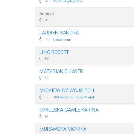
·
51
AVRIL-Międzyzdroje
Anonim
38
LAUDIEN SANDRA
·
78
Usedomrun
LING ROBERT
86
MATYSIAK OLIWIER
87
MICKIEWICZ WOJCIECH
·
82
100 Marathon Club Poland
MIKULSKA-GAWLE KARINA
61
MURAWSKA MONIKA