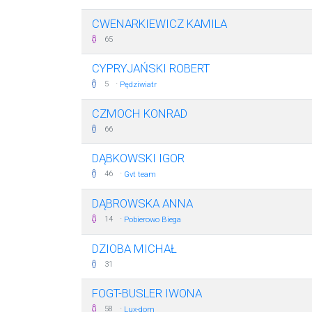
CWENARKIEWICZ KAMILA
65
CYPRYJAŃSKI ROBERT
·
5
Pędziwiatr
CZMOCH KONRAD
66
DĄBKOWSKI IGOR
·
46
Gvt team
DĄBROWSKA ANNA
·
14
Pobierowo Biega
DZIOBA MICHAŁ
31
FOGT-BUSLER IWONA
·
58
Lux-dom