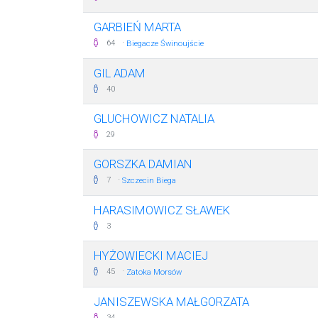
GARBIEŃ MARTA
·
64
Biegacze Świnoujście
GIL ADAM
40
GLUCHOWICZ NATALIA
29
GORSZKA DAMIAN
·
7
Szczecin Biega
HARASIMOWICZ SŁAWEK
3
HYŻOWIECKI MACIEJ
·
45
Zatoka Morsów
JANISZEWSKA MAŁGORZATA
34