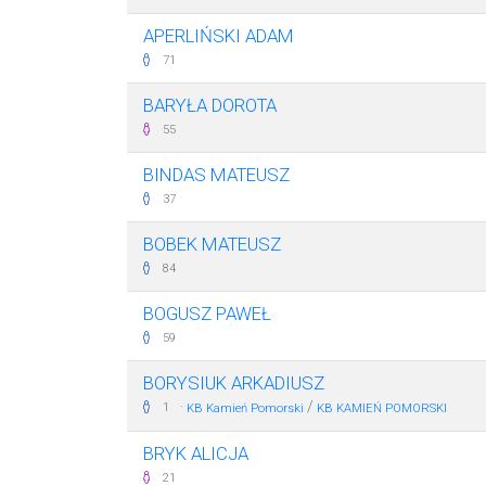
APERLIŃSKI ADAM
71
BARYŁA DOROTA
55
BINDAS MATEUSZ
37
BOBEK MATEUSZ
84
BOGUSZ PAWEŁ
59
BORYSIUK ARKADIUSZ
·
/
1
KB Kamień Pomorski
KB KAMIEŃ POMORSKI
BRYK ALICJA
21