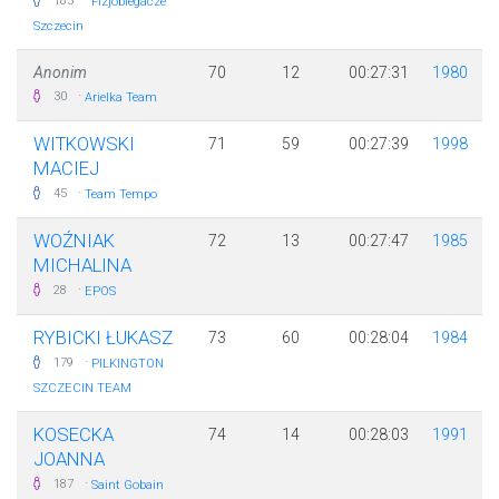
·
185
Fizjobiegacze
Szczecin
Anonim
70
12
00:27:31
1980
·
30
Arielka Team
WITKOWSKI
71
59
00:27:39
1998
MACIEJ
·
45
Team Tempo
WOŹNIAK
72
13
00:27:47
1985
MICHALINA
·
28
EPOS
RYBICKI ŁUKASZ
73
60
00:28:04
1984
·
179
PILKINGTON
SZCZECIN TEAM
KOSECKA
74
14
00:28:03
1991
JOANNA
·
187
Saint Gobain