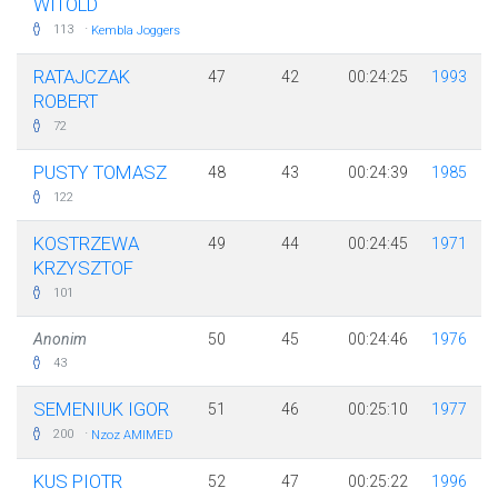
WITOLD
·
113
Kembla Joggers
RATAJCZAK
47
42
00:24:25
1993
ROBERT
72
PUSTY TOMASZ
48
43
00:24:39
1985
122
KOSTRZEWA
49
44
00:24:45
1971
KRZYSZTOF
101
Anonim
50
45
00:24:46
1976
43
SEMENIUK IGOR
51
46
00:25:10
1977
·
200
Nzoz AMIMED
KUS PIOTR
52
47
00:25:22
1996