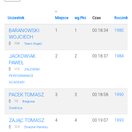
Uczestnik
Miejsce
wg.Płci
Czas
Rocznik
BARANOWSKI
1
1
00:18:34
1985
WOJCIECH
·
104
Team Kopeć
JACKOWIAK
2
2
00:18:37
1984
PAWEŁ
·
115
ZALEWSKI
PERFORMANCE
ACADEMY
PACEK TOMASZ
3
3
00:18:58
1990
·
73
Biegowa
Świdnica
ZAJĄC TOMASZ
4
4
00:19:07
1993
·
123
Śnieżne Pantery