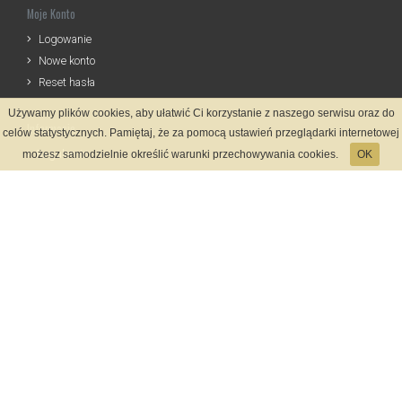
Moje Konto
Logowanie
Nowe konto
Reset hasła
Używamy plików cookies, aby ułatwić Ci korzystanie z naszego serwisu oraz do
Informacje
celów statystycznych. Pamiętaj, że za pomocą ustawień przeglądarki internetowej
Regulamin
możesz samodzielnie określić warunki przechowywania cookies.
OK
Zasady Rejestracji
Polityka Prywatności
Kontakt
Język
Metody płatności