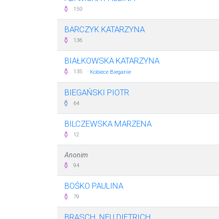
150
BARCZYK KATARZYNA
136
BIAŁKOWSKA KATARZYNA
·
135
Kobiece Bieganie
BIEGAŃSKI PIOTR
64
BILCZEWSKA MARZENA
12
Anonim
94
BOŚKO PAULINA
79
BRASCH, NEU DIETRICH