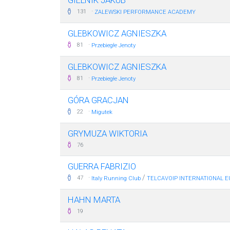
GIELNIK JAKUB
·
131
ZALEWSKI PERFORMANCE ACADEMY
GLEBKOWICZ AGNIESZKA
·
81
Przebiegłe Jenoty
GLEBKOWICZ AGNIESZKA
·
81
Przebiegłe Jenoty
GÓRA GRACJAN
·
22
Migutek
GRYMUZA WIKTORIA
76
GUERRA FABRIZIO
·
/
47
Italy Running Club
TELCAVOIP INTERNATIONAL E
HAHN MARTA
19