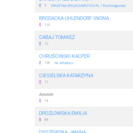
·
/
9
DRUŻYNA MOJACUKRZYCA.PL
Runningjunkie
BRODACKA-UHLENDORF IWONA
119
CABAJ TOMASZ
15
CHRUŚCIŃSKI KACPER
·
109
NL Athletics
CIESIELSKA KATARZYNA
71
Anonim
74
DROZLOWSKA EMILIA
89
DYSZEWSKA JANINA