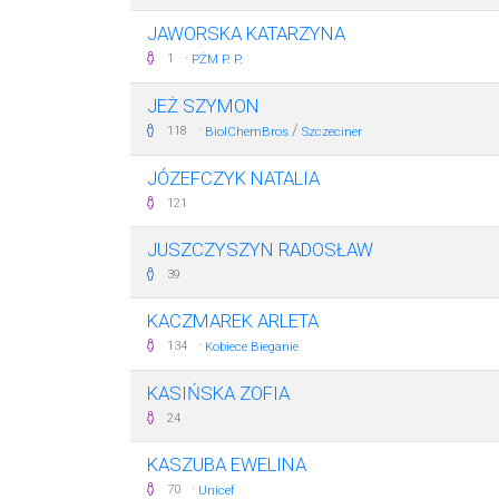
JAWORSKA KATARZYNA
·
1
PŻM P. P.
JEŻ SZYMON
·
/
118
BiolChemBros
Szczeciner
JÓZEFCZYK NATALIA
121
JUSZCZYSZYN RADOSŁAW
39
KACZMAREK ARLETA
·
134
Kobiece Bieganie
KASIŃSKA ZOFIA
24
KASZUBA EWELINA
·
70
Unicef