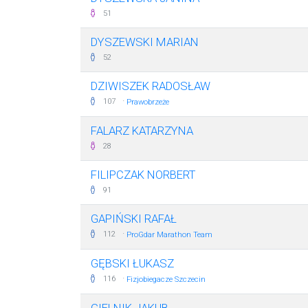
51
DYSZEWSKI MARIAN
52
DZIWISZEK RADOSŁAW
·
107
Prawobrzeże
FALARZ KATARZYNA
28
FILIPCZAK NORBERT
91
GAPIŃSKI RAFAŁ
·
112
ProGdar Marathon Team
GĘBSKI ŁUKASZ
·
116
Fizjobiegacze Szczecin