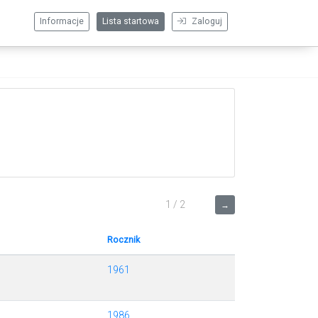
Informacje
Lista startowa
Zaloguj
1 / 2
→
Rocznik
1961
1986