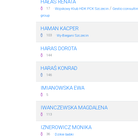
HAŁAS RENATA
·
/
17
Wojskowy Klub HDK PCK Szczecin
Gestio consulti
group
HAMAN KACPER
·
103
Wy-Biegani Szczecin
HARAS DOROTA
144
HARAŚ KONRAD
146
IMIANOWSKA EWA
5
IWANCZEWSKA MAGDALENA
113
IZNEROWICZ MONIKA
·
36
Dzikie babki