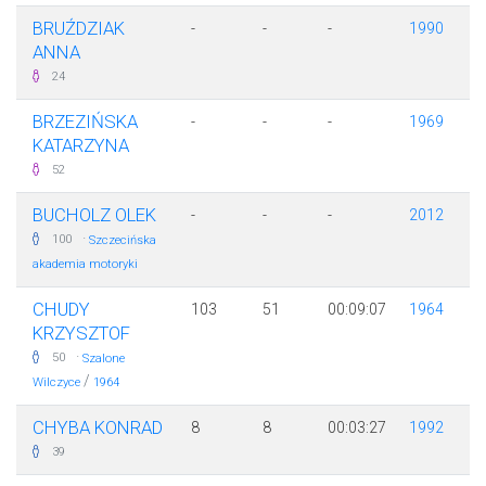
BRUŹDZIAK
-
-
-
1990
ANNA
24
BRZEZIŃSKA
-
-
-
1969
KATARZYNA
52
BUCHOLZ OLEK
-
-
-
2012
·
100
Szczecińska
akademia motoryki
CHUDY
103
51
00:09:07
1964
KRZYSZTOF
·
50
Szalone
/
Wilczyce
1964
CHYBA KONRAD
8
8
00:03:27
1992
39