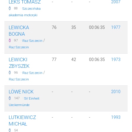
LEKS TOMASZ
-
-
-
2007
·
88
Szczecińska
akademia motoryki
LEWICKA
76
35
00:06:35
1977
BOGNA
·
/
97
Raz Szczecin
Raz Szczecin
LEWICKI
77
42
00:06:35
1973
ZBYSZEK
·
/
96
Raz Szczecin
Raz Szczecin
LÖWE NICK
-
-
-
2010
·
147
SV Einheit
Ueckermünde
LUTKIEWICZ
-
-
-
1993
MICHAŁ
54