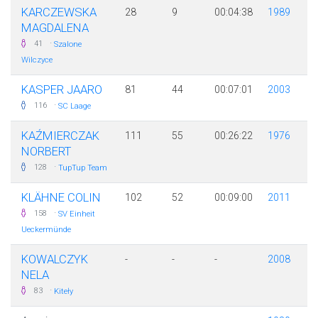
KARCZEWSKA
28
9
00:04:38
1989
MAGDALENA
·
41
Szalone
Wilczyce
KASPER JAARO
81
44
00:07:01
2003
·
116
SC Laage
KAŹMIERCZAK
111
55
00:26:22
1976
NORBERT
·
128
TupTup Team
KLÄHNE COLIN
102
52
00:09:00
2011
·
158
SV Einheit
Ueckermünde
KOWALCZYK
-
-
-
2008
NELA
·
83
Kiteły