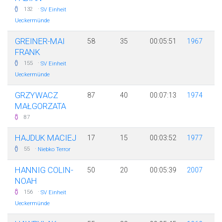
·
132
SV Einheit
Ueckermünde
GREINER-MAI
58
35
00:05:51
1967
FRANK
·
155
SV Einheit
Ueckermünde
GRZYWACZ
87
40
00:07:13
1974
MAŁGORZATA
87
HAJDUK MACIEJ
17
15
00:03:52
1977
·
55
Niebko Terror
HANNIG COLIN-
50
20
00:05:39
2007
NOAH
·
156
SV Einheit
Ueckermünde