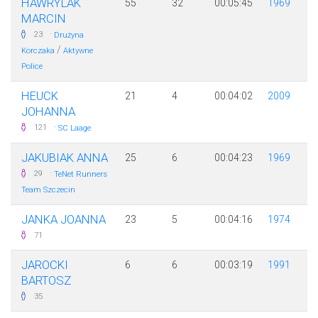
HAWRYLAK
55
32
00:05:45
1969
MARCIN
·
23
Drużyna
/
Korczaka
Aktywne
Police
HEUCK
21
4
00:04:02
2009
JOHANNA
·
121
SC Laage
JAKUBIAK ANNA
25
6
00:04:23
1969
·
29
TeNet Runners
Team Szczecin
JANKA JOANNA
23
5
00:04:16
1974
71
JAROCKI
6
6
00:03:19
1991
BARTOSZ
35