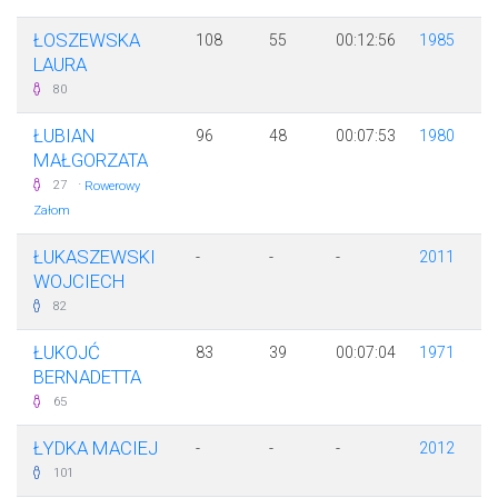
ŁOSZEWSKA
108
55
00:12:56
1985
LAURA
80
ŁUBIAN
96
48
00:07:53
1980
MAŁGORZATA
·
27
Rowerowy
Załom
ŁUKASZEWSKI
-
-
-
2011
WOJCIECH
82
ŁUKOJĆ
83
39
00:07:04
1971
BERNADETTA
65
ŁYDKA MACIEJ
-
-
-
2012
101