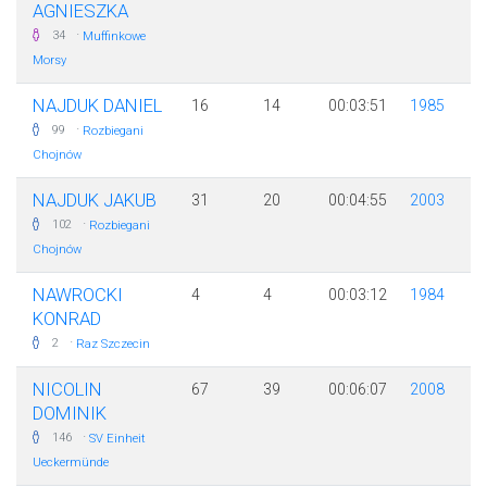
AGNIESZKA
·
34
Muffinkowe
Morsy
NAJDUK DANIEL
16
14
00:03:51
1985
·
99
Rozbiegani
Chojnów
NAJDUK JAKUB
31
20
00:04:55
2003
·
102
Rozbiegani
Chojnów
NAWROCKI
4
4
00:03:12
1984
KONRAD
·
2
Raz Szczecin
NICOLIN
67
39
00:06:07
2008
DOMINIK
·
146
SV Einheit
Ueckermünde