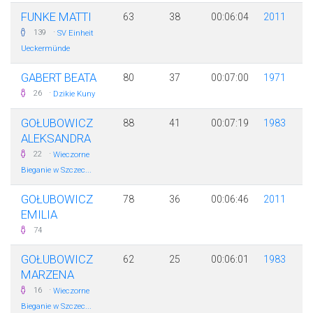
FUNKE MATTI
63
38
00:06:04
2011
·
139
SV Einheit
Ueckermünde
GABERT BEATA
80
37
00:07:00
1971
·
26
Dzikie Kuny
GOŁUBOWICZ
88
41
00:07:19
1983
ALEKSANDRA
·
22
Wieczorne
Bieganie w Szczec...
GOŁUBOWICZ
78
36
00:06:46
2011
EMILIA
74
GOŁUBOWICZ
62
25
00:06:01
1983
MARZENA
·
16
Wieczorne
Bieganie w Szczec...