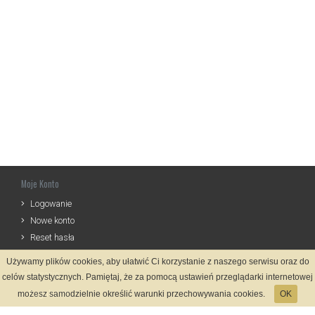
Moje Konto
Logowanie
Nowe konto
Reset hasła
Używamy plików cookies, aby ułatwić Ci korzystanie z naszego serwisu oraz do
Informacje
celów statystycznych. Pamiętaj, że za pomocą ustawień przeglądarki internetowej
Regulamin
możesz samodzielnie określić warunki przechowywania cookies.
OK
Zasady Rejestracji