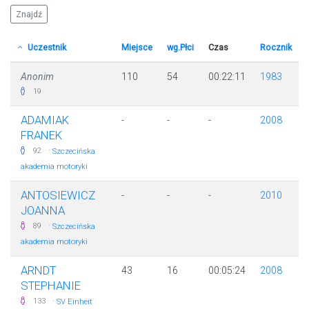
Uczestnik
Miejsce
wg.Płci
Czas
Rocznik
Anonim
110
54
00:22:11
1983
19
ADAMIAK
-
-
-
2008
FRANEK
·
92
Szczecińska
akademia motoryki
ANTOSIEWICZ
-
-
-
2010
JOANNA
·
89
Szczecińska
akademia motoryki
ARNDT
43
16
00:05:24
2008
STEPHANIE
·
133
SV Einheit