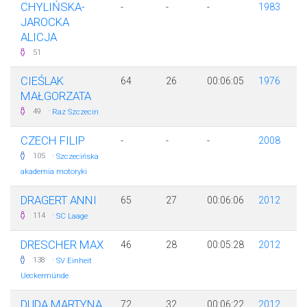
CHYLIŃSKA-
-
-
-
1983
JAROCKA
ALICJA
51
CIEŚLAK
64
26
00:06:05
1976
MAŁGORZATA
·
49
Raz Szczecin
CZECH FILIP
-
-
-
2008
·
105
Szczecińska
akademia motoryki
DRAGERT ANNI
65
27
00:06:06
2012
·
114
SC Laage
DRESCHER MAX
46
28
00:05:28
2012
·
138
SV Einheit
Ueckermünde
DUDA MARTYNA
72
32
00:06:22
2012