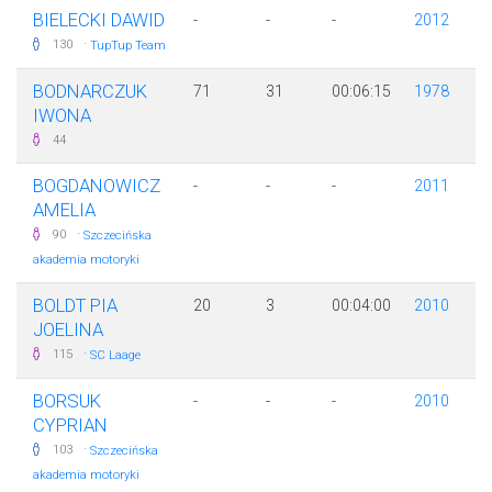
BIELECKI DAWID
-
-
-
2012
·
130
TupTup Team
BODNARCZUK
71
31
00:06:15
1978
IWONA
44
BOGDANOWICZ
-
-
-
2011
AMELIA
·
90
Szczecińska
akademia motoryki
BOLDT PIA
20
3
00:04:00
2010
JOELINA
·
115
SC Laage
BORSUK
-
-
-
2010
CYPRIAN
·
103
Szczecińska
akademia motoryki