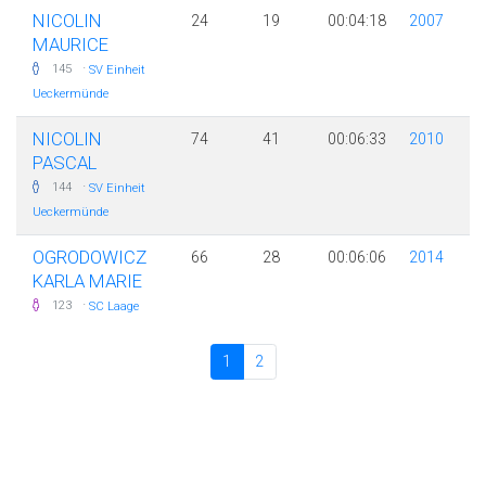
NICOLIN
24
19
00:04:18
2007
MAURICE
·
145
SV Einheit
Ueckermünde
NICOLIN
74
41
00:06:33
2010
PASCAL
·
144
SV Einheit
Ueckermünde
OGRODOWICZ
66
28
00:06:06
2014
KARLA MARIE
·
123
SC Laage
1
2