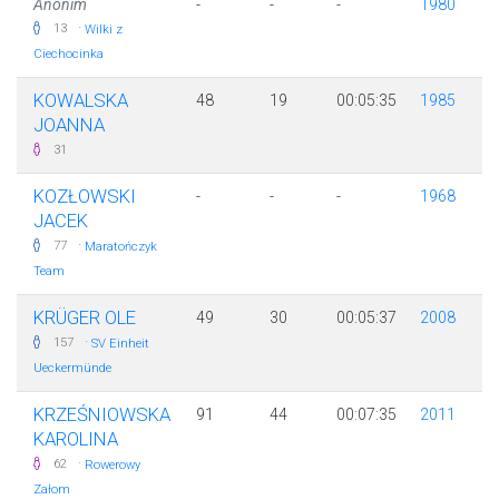
Anonim
-
-
-
1980
·
13
Wilki z
Ciechocinka
KOWALSKA
48
19
00:05:35
1985
JOANNA
31
KOZŁOWSKI
-
-
-
1968
JACEK
·
77
Maratończyk
Team
KRÜGER OLE
49
30
00:05:37
2008
·
157
SV Einheit
Ueckermünde
KRZEŚNIOWSKA
91
44
00:07:35
2011
KAROLINA
·
62
Rowerowy
Załom