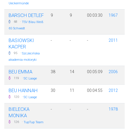
Ueckermünde
BARSCH DETLEF
9
9
00:03:30
1967
·
68
TSV Blau Weiß
65 Schwedt
BASIOWSKI
-
-
-
2011
KACPER
·
95
Szczecińska
akademia motoryki
BEU EMMA
38
14
00:05:09
2006
·
119
SC Laage
BEU HANNAH
30
11
00:04:55
2012
·
120
SC Laage
BIELECKA
-
-
-
1978
MONIKA
·
126
TupTup Team