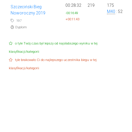
00:28:32
219
175
Szczeciński Bieg
M40
: 52
Noworoczny 2019
-00:16:49
+00:11:43
197
Dyplom
o tyle Twój czas był lepszy od najsłabszego wyniku w tej
klasyfikacji/kategorii
tyle brakowało Ci do najlepszego uczestnika biegu w tej
klasyfikacji/kategorii