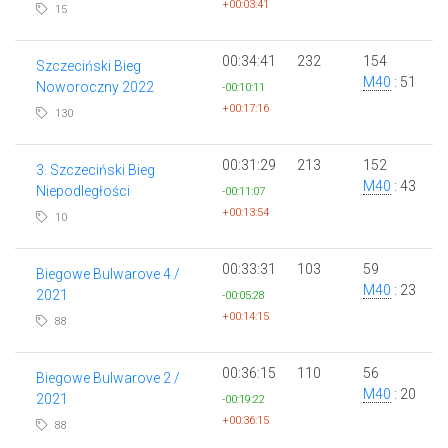
+00:03:41
15
00:34:41
232
154
Szczeciński Bieg
M40
: 51
Noworoczny 2022
-00:10:11
+00:17:16
130
00:31:29
213
152
3. Szczeciński Bieg
M40
: 43
Niepodległości
-00:11:07
+00:13:54
10
00:33:31
103
59
Biegowe Bulwarove 4 /
M40
: 23
2021
-00:05:28
+00:14:15
88
00:36:15
110
56
Biegowe Bulwarove 2 /
M40
: 20
2021
-00:19:22
+00:36:15
88