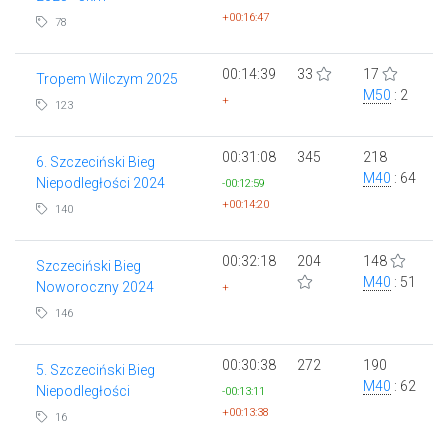
+00:16:47
78
00:14:39
33
17
Tropem Wilczym 2025
M50
: 2
+
123
00:31:08
345
218
6. Szczeciński Bieg
M40
: 64
Niepodległości 2024
-00:12:59
+00:14:20
140
00:32:18
204
148
Szczeciński Bieg
M40
: 51
Noworoczny 2024
+
146
00:30:38
272
190
5. Szczeciński Bieg
M40
: 62
Niepodległości
-00:13:11
+00:13:38
16