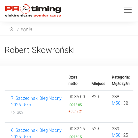
Wyniki
Robert Skowroński
Czas
Kategoria:
netto
Miejsce
Mężczyźni
00:35:00
820
388
7. Szczeciński Bieg Nocny
M50
: 38
2026 - 5km
-00:16:05
+00:19:21
350
00:32:25
529
289
6. Szczeciński Bieg Nocny
M50
: 25
2025 - 5km
-00:15:15