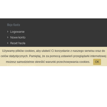
Moje Konto
Logowanie
Nowe konto
Reset hasła
Używamy plików cookies, aby ułatwić Ci korzystanie z naszego serwisu oraz do
Informacje
celów statystycznych. Pamiętaj, że za pomocą ustawień przeglądarki internetowej
Zasady Rejestracji
możesz samodzielnie określić warunki przechowywania cookies.
OK
Polityka Prywatności
Kontakt
Język
Metody płatności