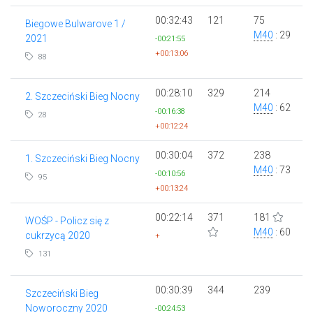
00:32:43
121
75
Biegowe Bulwarove 1 /
M40
: 29
2021
-00:21:55
+00:13:06
88
00:28:10
329
214
2. Szczeciński Bieg Nocny
M40
: 62
-00:16:38
28
+00:12:24
00:30:04
372
238
1. Szczeciński Bieg Nocny
M40
: 73
-00:10:56
95
+00:13:24
00:22:14
371
181
WOŚP - Policz się z
M40
: 60
cukrzycą 2020
+
131
00:30:39
344
239
Szczeciński Bieg
Noworoczny 2020
-00:24:53