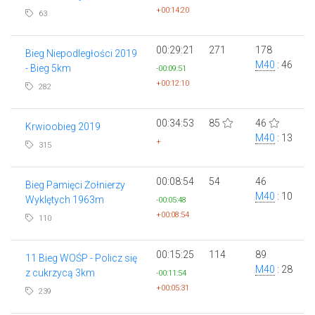
+00:14:20
63
00:29:21
271
178
Bieg Niepodległości 2019
M40
: 46
- Bieg 5km
-00:09:51
+00:12:10
282
00:34:53
85
46
Krwioobieg 2019
M40
: 13
+
315
00:08:54
54
46
Bieg Pamięci Żołnierzy
M40
: 10
Wyklętych 1963m
-00:05:48
+00:08:54
110
00:15:25
114
89
11 Bieg WOŚP - Policz się
M40
: 28
z cukrzycą 3km
-00:11:54
+00:05:31
239