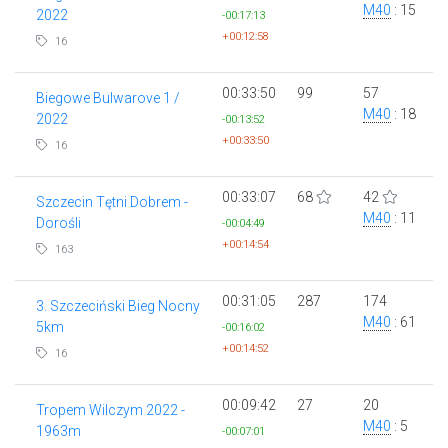
M40
: 15
2022
-00:17:13
+00:12:58
16
00:33:50
99
57
Biegowe Bulwarove 1 /
M40
: 18
2022
-00:13:52
+00:33:50
16
00:33:07
68
42
Szczecin Tętni Dobrem -
M40
: 11
Dorośli
-00:04:49
+00:14:54
163
00:31:05
287
174
3. Szczeciński Bieg Nocny
M40
: 61
5km
-00:16:02
+00:14:52
16
00:09:42
27
20
Tropem Wilczym 2022 -
M40
: 5
1963m
-00:07:01