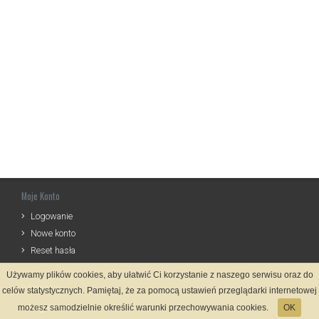
Moje Konto
Logowanie
Nowe konto
Reset hasła
Używamy plików cookies, aby ułatwić Ci korzystanie z naszego serwisu oraz do
Informacje
celów statystycznych. Pamiętaj, że za pomocą ustawień przeglądarki internetowej
Regulamin
możesz samodzielnie określić warunki przechowywania cookies.
OK