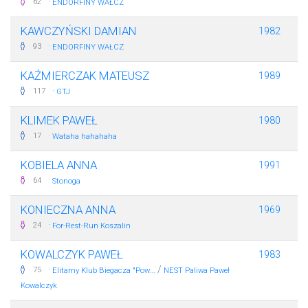
·
62
ENDORFINY WAŁCZ
KAWCZYŃSKI DAMIAN
1982
·
93
ENDORFINY WAŁCZ
KAŹMIERCZAK MATEUSZ
1989
·
117
GTJ
KLIMEK PAWEŁ
1980
·
17
Wataha hahahaha
KOBIELA ANNA
1991
·
64
Stonoga
KONIECZNA ANNA
1969
·
24
For-Rest-Run Koszalin
KOWALCZYK PAWEŁ
1983
·
/
75
Elitarny Klub Biegacza "Pow...
NEST Paliwa Paweł
Kowalczyk