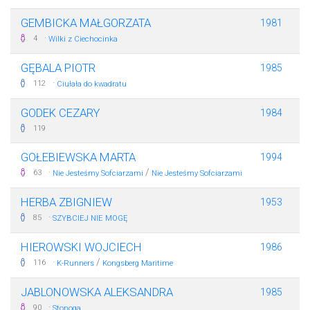
GEMBICKA MAŁGORZATA
1981
·
4
Wilki z Ciechocinka
GĘBALA PIOTR
1985
·
112
Ciułała do kwadratu
GODEK CEZARY
1984
119
GOŁEBIEWSKA MARTA
1994
·
/
63
Nie Jesteśmy Sofciarzami
Nie Jesteśmy Sofciarzami
HERBA ZBIGNIEW
1953
·
85
SZYBCIEJ NIE MOGĘ
HIEROWSKI WOJCIECH
1986
·
/
116
K-Runners
Kongsberg Maritime
JABLONOWSKA ALEKSANDRA
1985
·
90
Stonoga