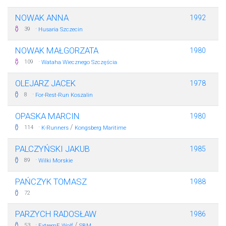
NOWAK ANNA
1992
·
39
Husaria Szczecin
NOWAK MAŁGORZATA
1980
·
109
Wataha Wiecznego Szczęścia
OLEJARZ JACEK
1978
·
8
For-Rest-Run Koszalin
OPASKA MARCIN
1980
·
/
114
K-Runners
Kongsberg Maritime
PALCZYŃSKI JAKUB
1985
·
89
Wilki Morskie
PAŃCZYK TOMASZ
1988
72
PARZYCH RADOSŁAW
1986
·
/
53
ExtremE Wolf
SBM