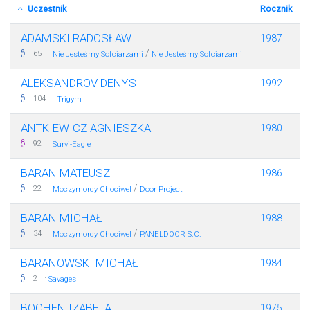
Uczestnik
Rocznik
ADAMSKI RADOSŁAW
1987
·
/
65
Nie Jesteśmy Sofciarzami
Nie Jesteśmy Sofciarzami
ALEKSANDROV DENYS
1992
·
104
Trigym
ANTKIEWICZ AGNIESZKA
1980
·
92
Survi-Eagle
BARAN MATEUSZ
1986
·
/
22
Moczymordy Chociwel
Door Project
BARAN MICHAŁ
1988
·
/
34
Moczymordy Chociwel
PANELDOOR S.C.
BARANOWSKI MICHAŁ
1984
·
2
Savages
BOCHEN IZABELA
1975