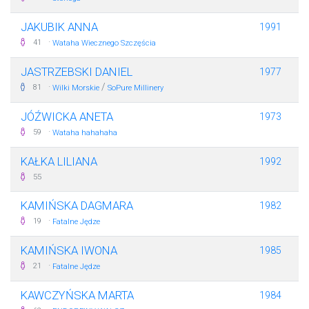
JAKUBIK ANNA
1991
·
41
Wataha Wiecznego Szczęścia
JASTRZEBSKI DANIEL
1977
·
/
81
Wilki Morskie
SoPure Millinery
JÓŹWICKA ANETA
1973
·
59
Wataha hahahaha
KAŁKA LILIANA
1992
55
KAMIŃSKA DAGMARA
1982
·
19
Fatalne Jędze
KAMIŃSKA IWONA
1985
·
21
Fatalne Jędze
KAWCZYŃSKA MARTA
1984