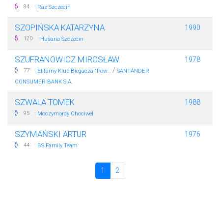
·
84
Raz Szczecin
SZOPIŃSKA KATARZYNA
1990
·
120
Husaria Szczecin
SZUFRANOWICZ MIROSŁAW
1978
·
/
77
Elitarny Klub Biegacza "Pow...
SANTANDER
CONSUMER BANK S.A.
SZWALA TOMEK
1988
·
95
Moczymordy Chociwel
SZYMAŃSKI ARTUR
1976
·
44
BS Family Team
1
2