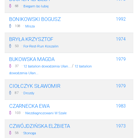
·
68
Biegam bo lubię
BONIKOWSKI BOGUSZ
1992
·
108
Misza
BRYŁA KRZYSZTOF
1974
·
50
For-Rest-Run Koszalin
BUKOWSKA MAGDA
1979
·
/
37
12 batalion dowodzenia Ułan...
12 batalion
dowodzenia Ułan...
CIOŁCZYK SŁAWOMIR
1979
·
87
Drozdy
CZARNECKA EWA
1983
·
103
Niezdiagnozowani W Szale
CZWÓJDZIŃSKA ELŻBIETA
1973
·
56
Stonoga