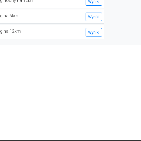
eg nocny na 12km
Wyniki
eg na 6km
Wyniki
eg na 12km
Wyniki