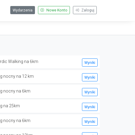
Wydarzenia
Nowe Konto
Zaloguj
rdic Walking na 6km
Wyniki
eg nocny na 12 km
Wyniki
eg nocny na 6km
Wyniki
eg na 25km
Wyniki
eg nocny na 6km
Wyniki