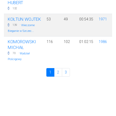
HUBERT
132
KOŁTUN WOJTEK
53
49
00:54:35
1971
·
139
Wieczorne
Bieganie w Szczec...
KOMOROWSKI
116
102
01:02:15
1986
MICHAŁ
·
70
Wydział
Pościgowy
1
2
3