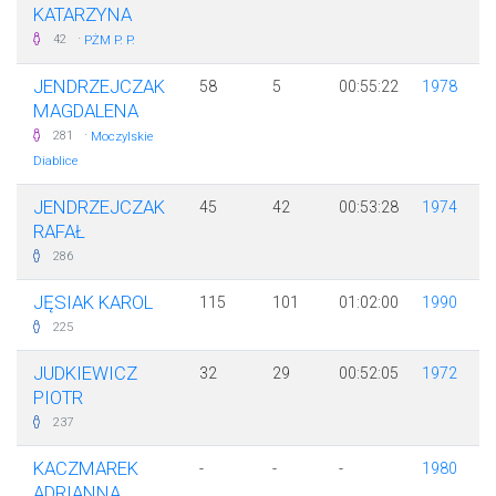
KATARZYNA
·
42
PŻM P. P.
JENDRZEJCZAK
58
5
00:55:22
1978
MAGDALENA
·
281
Moczylskie
Diablice
JENDRZEJCZAK
45
42
00:53:28
1974
RAFAŁ
286
JĘSIAK KAROL
115
101
01:02:00
1990
225
JUDKIEWICZ
32
29
00:52:05
1972
PIOTR
237
KACZMAREK
-
-
-
1980
ADRIANNA