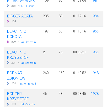
BILSKI SŁAWEK
109
96
01:01:04
1981
·
258
SKS Husaria
BIRGER AGATA
235
80
01:19:16
1984
154
BŁACHNIO
197
53
01:13:16
1966
DOROTA
·
279
Raz Szczecin
BŁACHNIO
81
75
00:58:21
1965
KRZYSZTOF
·
278
Raz Szczecin
BODNAR
260
160
01:43:52
1948
ZBIGNIEW
·
206
ExtremE Wolf
BORGER
46
43
00:53:45
1978
KRZYSZTOF
·
173
UKL Ósemka