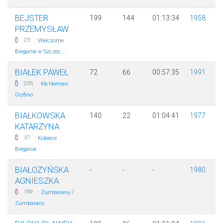
BEJSTER
199
144
01:13:34
1958
PRZEMYSŁAW
·
23
Wieczorne
Bieganie w Szczec...
BIAŁEK PAWEŁ
72
66
00:57:35
1991
·
205
Kb Hermes
Gryfino
BIAŁKOWSKA
140
22
01:04:41
1977
KATARZYNA
·
37
Kobiece
Bieganie
BIAŁOŻYŃSKA
-
-
-
1980
AGNIESZKA
·
/
199
Zumbarany
Zumbarany