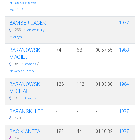
Hellas Sports Wear
Marcin S...
BAMBER JACEK
-
-
-
1977
·
233
Leniwe Buły
Mierzyn
BARANOWSKI
74
68
00:57:55
1983
MACIEJ
·
/
68
Savages
Naweo sp. z o.o.
BARANOWSKI
128
112
01:03:30
1984
MICHAŁ
·
91
Savages
BARAŃSKI LECH
-
-
-
1977
123
BĄCIK ANETA
183
44
01:10:32
1977
148