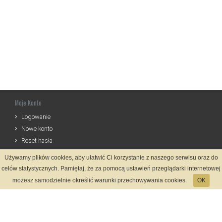
Moje Konto
Logowanie
Nowe konto
Reset hasła
Używamy plików cookies, aby ułatwić Ci korzystanie z naszego serwisu oraz do
Informacje
celów statystycznych. Pamiętaj, że za pomocą ustawień przeglądarki internetowej
Regulamin
możesz samodzielnie określić warunki przechowywania cookies.
OK
Zasady Rejestracji
Polityka Prywatności
Kontakt