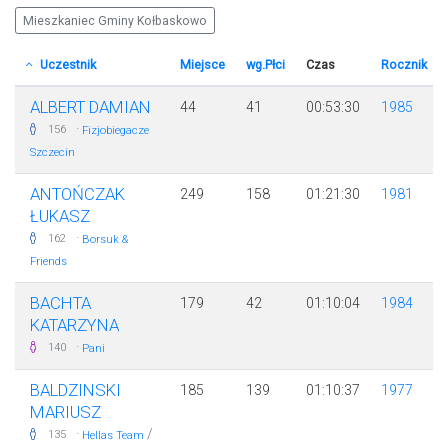
Mieszkaniec Gminy Kołbaskowo
Uczestnik
Miejsce
wg.Płci
Czas
Rocznik
ALBERT DAMIAN
44
41
00:53:30
1985
·
156
Fizjobiegacze
Szczecin
ANTOŃCZAK
249
158
01:21:30
1981
ŁUKASZ
·
162
Borsuk &
Friends
BACHTA
179
42
01:10:04
1984
KATARZYNA
·
140
Pani
BALDZINSKI
185
139
01:10:37
1977
MARIUSZ
·
/
135
Hellas Team