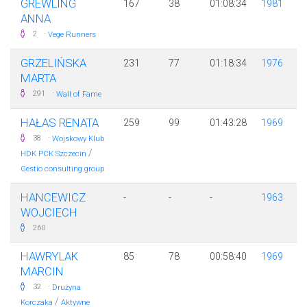
GREWLING
167
38
01:08:34
1981
ANNA
·
2
Vege Runners
GRZELIŃSKA
231
77
01:18:34
1976
MARTA
·
291
Wall of Fame
HAŁAS RENATA
259
99
01:43:28
1969
·
38
Wojskowy Klub
/
HDK PCK Szczecin
Gestio consulting group
HANCEWICZ
-
-
-
1963
WOJCIECH
260
HAWRYLAK
85
78
00:58:40
1969
MARCIN
·
32
Drużyna
/
Korczaka
Aktywne