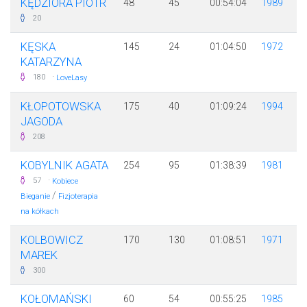
KĘDZIORA PIOTR
48
45
00:54:04
1989
20
KĘSKA
145
24
01:04:50
1972
KATARZYNA
·
180
LoveLasy
KŁOPOTOWSKA
175
40
01:09:24
1994
JAGODA
208
KOBYLNIK AGATA
254
95
01:38:39
1981
·
57
Kobiece
/
Bieganie
Fizjoterapia
na kółkach
KOLBOWICZ
170
130
01:08:51
1971
MAREK
300
KOŁOMAŃSKI
60
54
00:55:25
1985