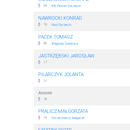
·
99
KB Pionier Szczecin
NAWROCKI KONRAD
·
76
Raz Szczecin
PACEK TOMASZ
·
88
Biegowa Świdnica
JASTRZĘBSKI JAROSŁAW
17
PILARCZYK JOLANTA
51
Anonim
78
PRALICZ MAŁGORZATA
·
79
Szczecineccy biegacze