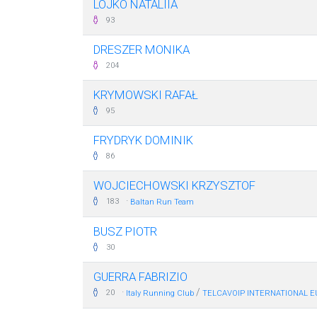
LOJKO NATALIIA
93
DRESZER MONIKA
204
KRYMOWSKI RAFAŁ
95
FRYDRYK DOMINIK
86
WOJCIECHOWSKI KRZYSZTOF
·
183
Baltan Run Team
BUSZ PIOTR
30
GUERRA FABRIZIO
·
/
20
Italy Running Club
TELCAVOIP INTERNATIONAL E