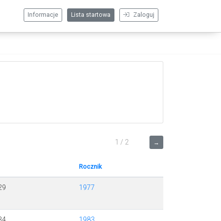
Informacje
Lista startowa
Zaloguj
1 / 2
→
Rocznik
29
1977
34
1983