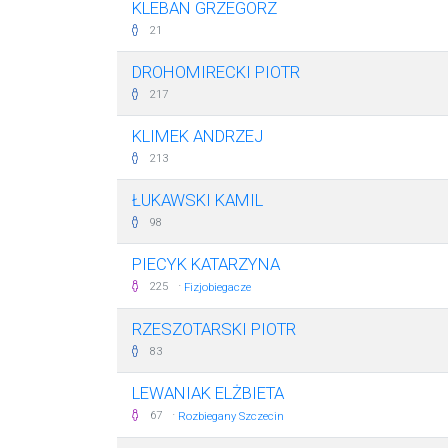
KLEBAN GRZEGORZ
21
DROHOMIRECKI PIOTR
217
KLIMEK ANDRZEJ
213
ŁUKAWSKI KAMIL
98
PIECYK KATARZYNA
·
225
Fizjobiegacze
RZESZOTARSKI PIOTR
83
LEWANIAK ELŻBIETA
·
67
Rozbiegany Szczecin