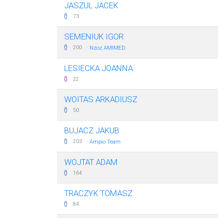
JASZUL JACEK
73
SEMENIUK IGOR
·
200
Nzoz AMIMED
LESIECKA JOANNA
22
WOITAS ARKADIUSZ
50
BUJACZ JAKUB
·
203
Ampio Team
WOJTAT ADAM
164
TRACZYK TOMASZ
84