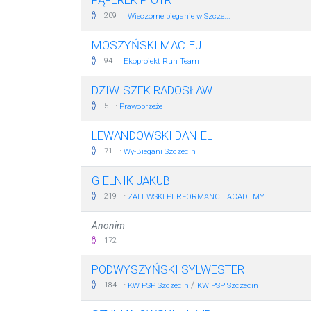
FĄFEREK PIOTR
·
209
Wieczorne bieganie w Szcze...
MOSZYŃSKI MACIEJ
·
94
Ekoprojekt Run Team
DZIWISZEK RADOSŁAW
·
5
Prawobrzeże
LEWANDOWSKI DANIEL
·
71
Wy-Biegani Szczecin
GIELNIK JAKUB
·
219
ZALEWSKI PERFORMANCE ACADEMY
Anonim
172
PODWYSZYŃSKI SYLWESTER
·
/
184
KW PSP Szczecin
KW PSP Szczecin