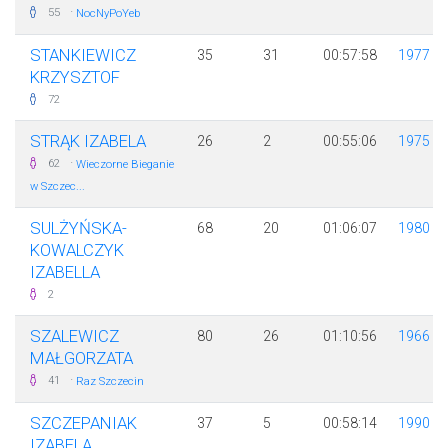
·
55
NocNyPoYeb
STANKIEWICZ
35
31
00:57:58
1977
KRZYSZTOF
72
STRĄK IZABELA
26
2
00:55:06
1975
·
62
Wieczorne Bieganie
w Szczec...
SULŻYŃSKA-
68
20
01:06:07
1980
KOWALCZYK
IZABELLA
2
SZALEWICZ
80
26
01:10:56
1966
MAŁGORZATA
·
41
Raz Szczecin
SZCZEPANIAK
37
5
00:58:14
1990
IZABELA