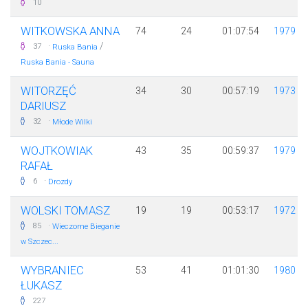
10
WITKOWSKA ANNA
74
24
01:07:54
1979
·
/
37
Ruska Bania
Ruska Bania - Sauna
WITORZĘĆ
34
30
00:57:19
1973
DARIUSZ
·
32
Młode Wilki
WOJTKOWIAK
43
35
00:59:37
1979
RAFAŁ
·
6
Drozdy
WOLSKI TOMASZ
19
19
00:53:17
1972
·
85
Wieczorne Bieganie
w Szczec...
WYBRANIEC
53
41
01:01:30
1980
ŁUKASZ
227