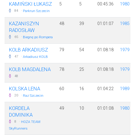
KAMIŃSKI ŁUKASZ
5
5
00:45:36
1980
·
84
Parkrun Szczecin
KAZANISZYN
48
39
01:01:07
1985
RADOSŁAW
·
65
Biegnę po Rompera
KOLB ARKADIUSZ
79
54
01:08:18
1979
·
47
Arkadiusz KOLB
KOLB MAGDALENA
78
25
01:08:18
1979
48
KOLSKA LENA
60
16
01:04:22
1989
·
20
Raz Szczecin
KORDELA
49
10
01:01:08
1980
DOMINIKA
·
8
HOŻA TEAM
SkyRunners