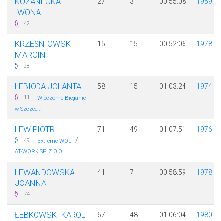
KOZANECKA
27
3
00:55:08
1959
IWONA
42
KRZEŚNIOWSKI
15
15
00:52:06
1978
MARCIN
28
LEBIODA JOLANTA
58
15
01:03:24
1974
·
11
Wieczorne Bieganie
w Szczec...
LEW PIOTR
71
49
01:07:51
1976
·
/
49
Extreme WOLF
AT-WORK SP. Z O.O.
LEWANDOWSKA
41
7
00:58:59
1978
JOANNA
74
ŁEBKOWSKI KAROL
67
48
01:06:04
1980