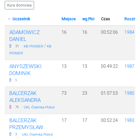
Kura domowa
Uczestnik
Miejsce
wg.Płci
Czas
Rocznik
ADAMOWICZ
16
16
00:52:06
1984
DANIEL
·
/
35
KB PIONIER
KB
PIONIER
ANYSZEWSKI
13
13
00:49:22
1987
DOMINIK
5
BALCERZAK
73
23
01:07:53
1985
ALEKSANDRA
·
78
UKL Ósemka Police
BALCERZAK
17
17
00:52:24
1983
PRZEMYSŁAW
·
3
UKL Ósemka Police