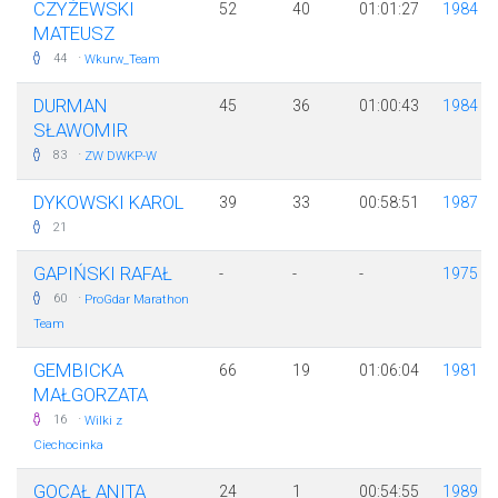
CZYŻEWSKI
52
40
01:01:27
1984
MATEUSZ
·
44
Wkurw_Team
DURMAN
45
36
01:00:43
1984
SŁAWOMIR
·
83
ZW DWKP-W
DYKOWSKI KAROL
39
33
00:58:51
1987
21
GAPIŃSKI RAFAŁ
-
-
-
1975
·
60
ProGdar Marathon
Team
GEMBICKA
66
19
01:06:04
1981
MAŁGORZATA
·
16
Wilki z
Ciechocinka
GOCAŁ ANITA
24
1
00:54:55
1989