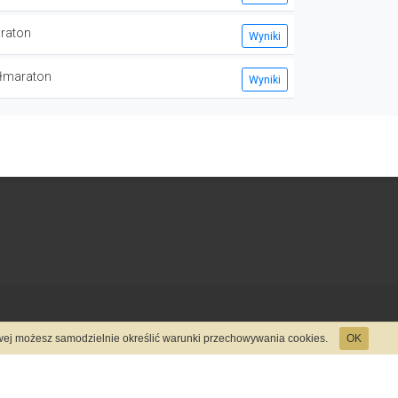
raton
Wyniki
łmaraton
Wyniki
towej możesz samodzielnie określić warunki przechowywania cookies.
OK
System rejestracji
Startmeta.pl