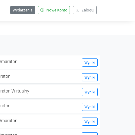
Wydarzenia
Nowe Konto
Zaloguj
łmaraton
Wyniki
raton
Wyniki
raton Wirtualny
Wyniki
raton
Wyniki
łmaraton
Wyniki