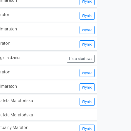
łmaraton
Wyniki
raton
Wyniki
łmaraton
Wyniki
raton
Wyniki
g dla dzieci
Lista startowa
raton
Wyniki
łmaraton
Wyniki
tafeta Maratońska
Wyniki
tafeta Maratońska
rtualny Maraton
Wyniki