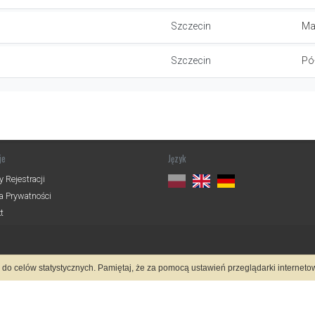
Szczecin
Ma
Szczecin
Pó
je
Język
 Rejestracji
ka Prywatności
t
z do celów statystycznych. Pamiętaj, że za pomocą ustawień przeglądarki interne