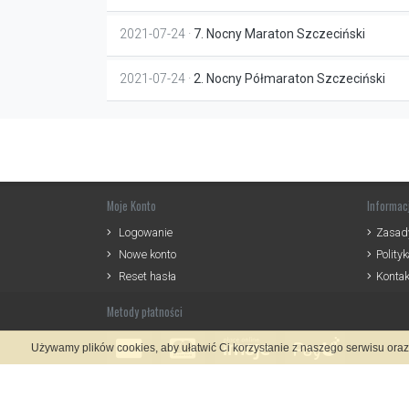
2021-07-24 ·
7. Nocny Maraton Szczeciński
2021-07-24 ·
2. Nocny Półmaraton Szczeciński
Moje Konto
Informac
Logowanie
Zasady
Nowe konto
Polity
Reset hasła
Kontak
Metody płatności
Używamy plików cookies, aby ułatwić Ci korzystanie z naszego serwisu ora