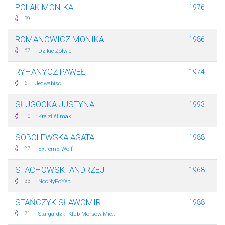
POLAK MONIKA
1976
39
ROMANOWICZ MONIKA
1986
·
67
Dzikie Żółwie
RYHANYCZ PAWEŁ
1974
·
6
Jedwabiści
SŁUGOCKA JUSTYNA
1993
·
10
Krejzi ślimaki
SOBOLEWSKA AGATA
1988
·
27
ExtremE Wolf
STACHOWSKI ANDRZEJ
1968
·
33
NocNyPoYeb
STAŃCZYK SŁAWOMIR
1988
·
71
Stargardzki Klub Morsów Mie...