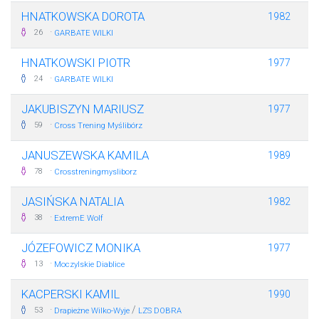
HNATKOWSKA DOROTA
1982
·
26
GARBATE WILKI
HNATKOWSKI PIOTR
1977
·
24
GARBATE WILKI
JAKUBISZYN MARIUSZ
1977
·
59
Cross Trening Myślibórz
JANUSZEWSKA KAMILA
1989
·
78
Crosstreningmysliborz
JASIŃSKA NATALIA
1982
·
38
ExtremE Wolf
JÓZEFOWICZ MONIKA
1977
·
13
Moczylskie Diablice
KACPERSKI KAMIL
1990
·
/
53
Drapieżne Wilko-Wyje
LZS DOBRA