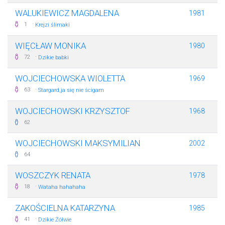
WALUKIEWICZ MAGDALENA
1981
·
1
Krejzi ślimaki
WIĘCŁAW MONIKA
1980
·
72
Dzikie babki
WOJCIECHOWSKA WIOLETTA
1969
·
63
Stargard,ja się nie ścigam
WOJCIECHOWSKI KRZYSZTOF
1968
62
WOJCIECHOWSKI MAKSYMILIAN
2002
64
WOSZCZYK RENATA
1978
·
18
Wataha hahahaha
ZAKOŚCIELNA KATARZYNA
1985
·
41
Dzikie Żółwie