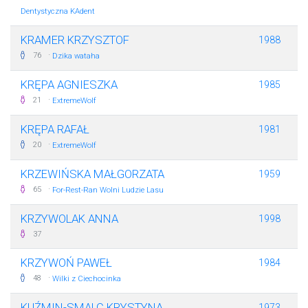
Dentystyczna KAdent
KRAMER KRZYSZTOF
1988
·
76
Dzika wataha
KRĘPA AGNIESZKA
1985
·
21
ExtremeWolf
KRĘPA RAFAŁ
1981
·
20
ExtremeWolf
KRZEWIŃSKA MAŁGORZATA
1959
·
65
For-Rest-Ran Wolni Ludzie Lasu
KRZYWOLAK ANNA
1998
37
KRZYWOŃ PAWEŁ
1984
·
48
Wilki z Ciechocinka
KUŹMIN-SMALC KRYSTYNA
1973