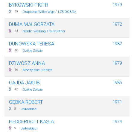
BYKOWSKI PIOTR
1979
·
/
49
Drapieżne Wilko-Wyje
LZS DOBRA
DUMA MAŁGORZATA
1972
·
34
Nordic Walking Trail2Gether
DUNOWSKA TERESA
1982
·
40
Dzikie Żółwie
DZIWOSZ ANNA
1979
·
16
Moczylskie Diablice
GAJDA JAKUB
1985
·
42
Dzikie Żółwie
GĘBKA ROBERT
1971
·
8
Jedwabiści
HEDDERGOTT KASIA
1974
·
9
Jedwabiści