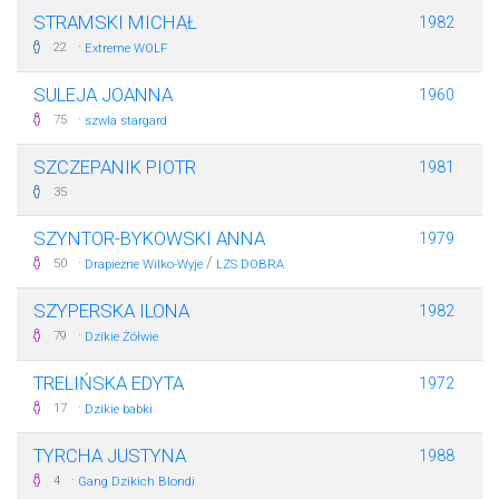
STRAMSKI MICHAŁ
1982
·
22
Extreme WOLF
SULEJA JOANNA
1960
·
75
szwla stargard
SZCZEPANIK PIOTR
1981
35
SZYNTOR-BYKOWSKI ANNA
1979
·
/
50
Drapieżne Wilko-Wyje
LZS DOBRA
SZYPERSKA ILONA
1982
·
79
Dzikie Żółwie
TRELIŃSKA EDYTA
1972
·
17
Dzikie babki
TYRCHA JUSTYNA
1988
·
4
Gang Dzikich Blondi