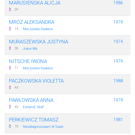
MARUSIEŃSKA ALICJA
1986
29
MRÓZ ALEKSANDRA
1979
·
14
Moczylskie Diablice
MURASZEWSKA JUSTYNA
1974
·
28
Jukor Mk
NITSCHE IWONA
1979
·
11
Moczylskie Diablice
PACZKOWSKA VIOLETTA
1988
43
PAWŁOWSKA ANNA
1979
·
45
ExtremE Wolf
PERKIEWICZ TOMASZ
1981
·
70
Niezdiagnozowani W Szale