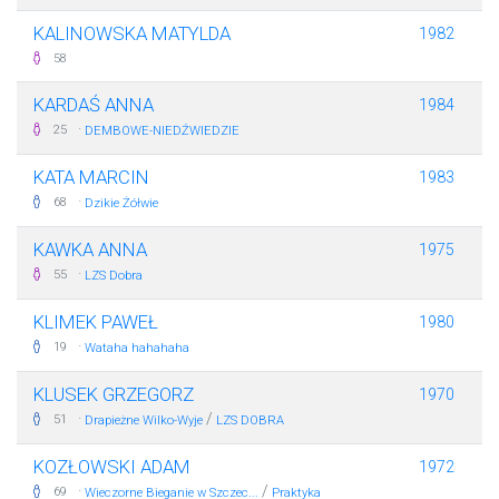
KALINOWSKA MATYLDA
1982
58
KARDAŚ ANNA
1984
·
25
DEMBOWE-NIEDŹWIEDZIE
KATA MARCIN
1983
·
68
Dzikie Żółwie
KAWKA ANNA
1975
·
55
LZS Dobra
KLIMEK PAWEŁ
1980
·
19
Wataha hahahaha
KLUSEK GRZEGORZ
1970
·
/
51
Drapieżne Wilko-Wyje
LZS DOBRA
KOZŁOWSKI ADAM
1972
·
/
69
Wieczorne Bieganie w Szczec...
Praktyka