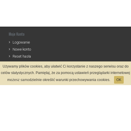
Moje Konto
Logowanie
Nowe konto
Reset hasła
Używamy plików cookies, aby ułatwić Ci korzystanie z naszego serwisu oraz do
Informacje
celów statystycznych. Pamiętaj, że za pomocą ustawień przeglądarki internetowej
Regulamin
możesz samodzielnie określić warunki przechowywania cookies.
OK
Zasady Rejestracji
Polityka Prywatności
Kontakt
Język