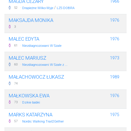
MAGDA CEZARY
1966
·
/
52
Drapieżne Wilko-Wyje
LZS DOBRA
MAKSAJDA MONIKA
1976
3
MALEC EDYTA
1976
·
61
Niezdiagnozowani W Szale
MALEC MARIUSZ
1973
·
60
Niezdiagnozowani W Szale z ...
MAŁACHOWOCZ ŁUKASZ
1989
74
MAŁKOWSKA EWA
1976
·
73
Dzikie babki
MARKS KATARZYNA
1975
·
57
Nordic Walking Trail2Gether