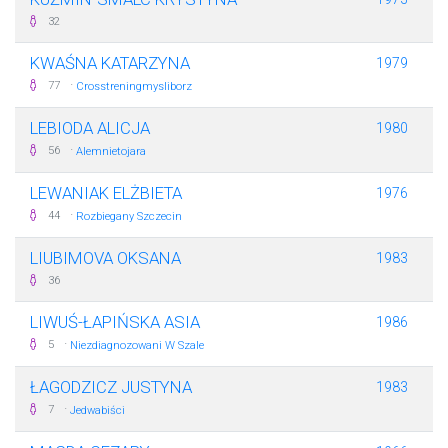
32
KWAŚNA KATARZYNA
1979
·
77
Crosstreningmysliborz
LEBIODA ALICJA
1980
·
56
Alemnietojara
LEWANIAK ELŻBIETA
1976
·
44
Rozbiegany Szczecin
LIUBIMOVA OKSANA
1983
36
LIWUŚ-ŁAPIŃSKA ASIA
1986
·
5
Niezdiagnozowani W Szale
ŁAGODZICZ JUSTYNA
1983
·
7
Jedwabiści