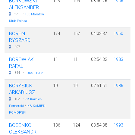
BORKOWSKI
119
109
03:50:26
1956
ALEKSANDER
·
231
100 Maraton
Klub Polska
BORON
174
157
04:03:37
1960
RYSZARD
407
BOROWIAK
11
11
02:54:32
1983
RAFAŁ
·
344
JOKŚ TEAM
BORYSIUK
10
10
02:51:51
1986
ARKADIUSZ
·
102
KB Kamień
/
Pomorski
KB KAMIEŃ
POMORSKI
BOSENKO
136
124
03:54:38
1993
OLEKSANDR