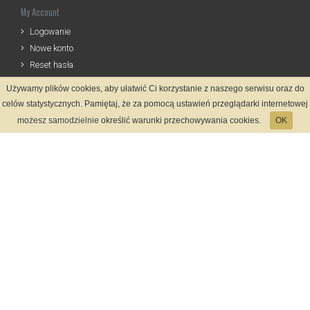
My Account
Logowanie
Nowe konto
Reset hasła
Używamy plików cookies, aby ułatwić Ci korzystanie z naszego serwisu oraz do
Informations
celów statystycznych. Pamiętaj, że za pomocą ustawień przeglądarki internetowej
Zasady Rejestracji
możesz samodzielnie określić warunki przechowywania cookies.
OK
Kontakt
Language
Payment methods
System rejestracji
Startmeta.pl