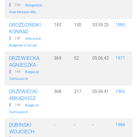
·
256
Stargardzki
Klub Morsów Mie...
DROŹDZIŃSKI
143
130
03:55:25
1983
KONRAD
·
239
Wieczorne
Bieganie w Szczec...
DRZEWIECKA
369
52
05:06:42
1971
AGNIESZKA
·
144
Biegacze
Świnoujście
DRZEWIECKI
368
317
05:06:41
1966
ARKADIUSZ
·
156
Biegacze
Świnoujście
DUBINSKI
-
-
-
1984
WOJCIECH