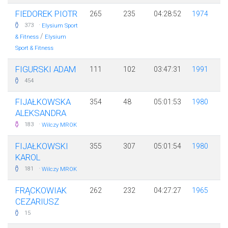
FIEDOREK PIOTR
265
235
04:28:52
1974
·
373
Elysium Sport
/
& Fitness
Elysium
Sport & Fitness
FIGURSKI ADAM
111
102
03:47:31
1991
454
FIJAŁKOWSKA
354
48
05:01:53
1980
ALEKSANDRA
·
183
Wilczy MROK
FIJAŁKOWSKI
355
307
05:01:54
1980
KAROL
·
181
Wilczy MROK
FRĄCKOWIAK
262
232
04:27:27
1965
CEZARIUSZ
15