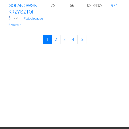
GOLANOWSKI
72
66
03:34:02
1974
KRZYSZTOF
·
273
Fizjobiegacze
Szczecin
1
2
3
4
5