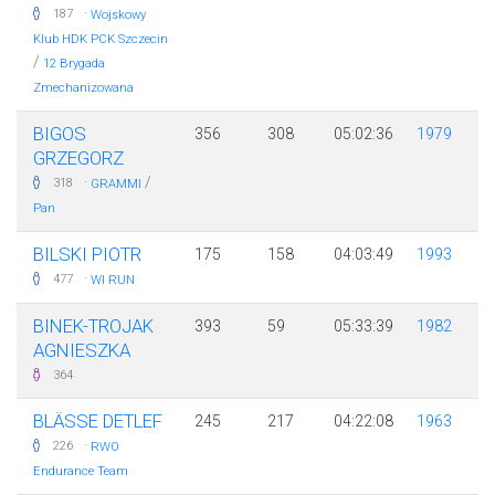
·
187
Wojskowy
Klub HDK PCK Szczecin
/
12 Brygada
Zmechanizowana
BIGOS
356
308
05:02:36
1979
GRZEGORZ
·
/
318
GRAMMI
Pan
BILSKI PIOTR
175
158
04:03:49
1993
·
477
WI RUN
BINEK-TROJAK
393
59
05:33:39
1982
AGNIESZKA
364
BLÄSSE DETLEF
245
217
04:22:08
1963
·
226
RWO
Endurance Team