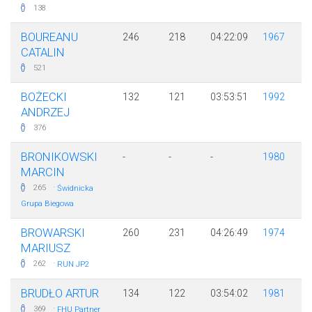
138
BOUREANU
246
218
04:22:09
1967
CATALIN
521
BOŻECKI
132
121
03:53:51
1992
ANDRZEJ
376
BRONIKOWSKI
-
-
-
1980
MARCIN
·
265
Świdnicka
Grupa Biegowa
BROWARSKI
260
231
04:26:49
1974
MARIUSZ
·
262
RUN JP2
BRUDŁO ARTUR
134
122
03:54:02
1981
·
369
FHU Partner