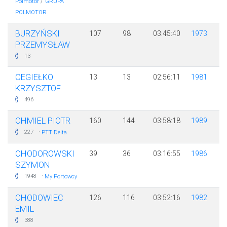
/
Polmotor
GRUPA
POLMOTOR
BURZYŃSKI
107
98
03:45:40
1973
PRZEMYSŁAW
13
CEGIEŁKO
13
13
02:56:11
1981
KRZYSZTOF
496
CHMIEL PIOTR
160
144
03:58:18
1989
·
227
PTT Delta
CHODOROWSKI
39
36
03:16:55
1986
SZYMON
·
1948
My Portowcy
CHODOWIEC
126
116
03:52:16
1982
EMIL
388