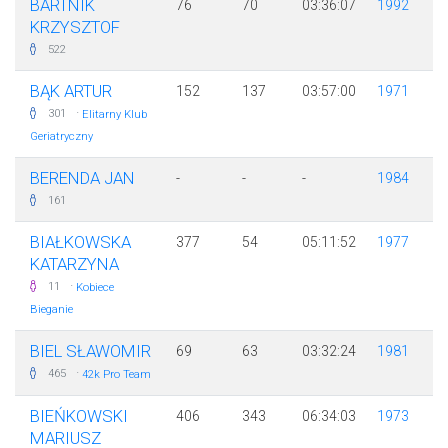
BARTNIK
76
70
03:36:07
1992
KRZYSZTOF
522
BĄK ARTUR
152
137
03:57:00
1971
·
301
Elitarny Klub
Geriatryczny
BERENDA JAN
-
-
-
1984
161
BIAŁKOWSKA
377
54
05:11:52
1977
KATARZYNA
·
11
Kobiece
Bieganie
BIEL SŁAWOMIR
69
63
03:32:24
1981
·
465
42k Pro Team
BIEŃKOWSKI
406
343
06:34:03
1973
MARIUSZ