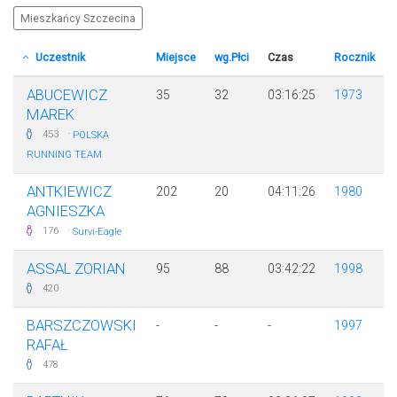
Mieszkańcy Szczecina
Uczestnik
Miejsce
wg.Płci
Czas
Rocznik
ABUCEWICZ
35
32
03:16:25
1973
MAREK
·
453
POLSKA
RUNNING TEAM
ANTKIEWICZ
202
20
04:11:26
1980
AGNIESZKA
·
176
Survi-Eagle
ASSAL ZORIAN
95
88
03:42:22
1998
420
BARSZCZOWSKI
-
-
-
1997
RAFAŁ
478