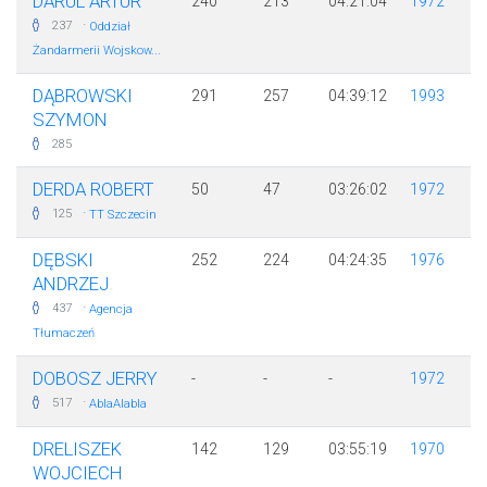
DARUL ARTUR
240
213
04:21:04
1972
·
237
Oddział
Żandarmerii Wojskow...
DĄBROWSKI
291
257
04:39:12
1993
SZYMON
285
DERDA ROBERT
50
47
03:26:02
1972
·
125
TT Szczecin
DĘBSKI
252
224
04:24:35
1976
ANDRZEJ
·
437
Agencja
Tłumaczeń
DOBOSZ JERRY
-
-
-
1972
·
517
AblaAlabla
DRELISZEK
142
129
03:55:19
1970
WOJCIECH