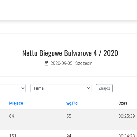
Netto Biegowe Bulwarove 4 / 2020
2020-09-05
·
Szczecin
Miejsce
wg.Płci
Czas
64
55
00:25:39
151
94
00:34:23