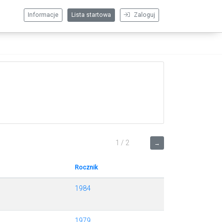
Informacje
Lista startowa
Zaloguj
1 / 2
→
Rocznik
1984
1979