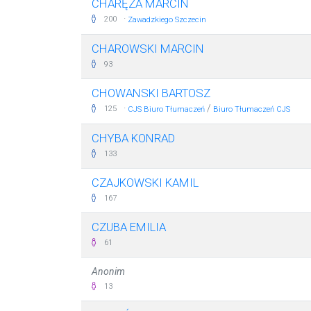
CHARĘZA MARCIN
·
200
Zawadzkiego Szczecin
CHAROWSKI MARCIN
93
CHOWANSKI BARTOSZ
·
/
125
CJS Biuro Tłumaczeń
Biuro Tłumaczeń CJS
CHYBA KONRAD
133
CZAJKOWSKI KAMIL
167
CZUBA EMILIA
61
Anonim
13