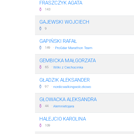
FRASZCZYK AGATA
143
GAJEWSKI WOJCIECH
9
GAPIŃSKI RAFAŁ
·
149
ProGdar Marathon Team
GEMBICKA MAŁGORZATA
·
65
Wilki z Ciechocinka
GŁADZIK ALEKSANDER
·
97
nordicwalkingwolczkowo
GŁOWACKA ALEKSANDRA
·
44
Alemnietojara
HALEJCIO KAROLINA
109