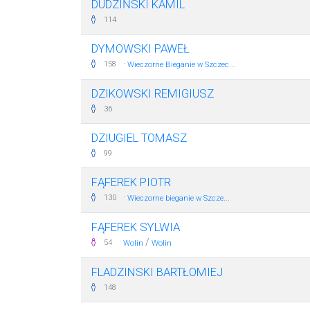
DUDZIŃSKI KAMIL
114
DYMOWSKI PAWEŁ
·
158
Wieczorne Bieganie w Szczec...
DZIKOWSKI REMIGIUSZ
36
DZIUGIEL TOMASZ
99
FĄFEREK PIOTR
·
130
Wieczorne bieganie w Szcze...
FĄFEREK SYLWIA
·
/
54
Wolin
Wolin
FLADZINSKI BARTŁOMIEJ
148