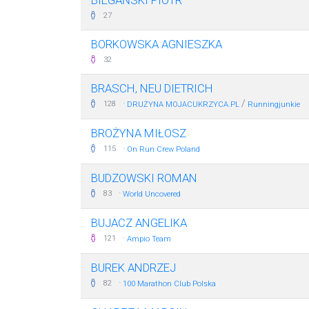
BIEGAŃSKI PIOTR
27
BORKOWSKA AGNIESZKA
32
BRASCH, NEU DIETRICH
·
/
128
DRUŻYNA MOJACUKRZYCA.PL
Runningjunkie
BROŻYNA MIŁOSZ
·
115
On Run Crew Poland
BUDZOWSKI ROMAN
·
83
World Uncovered
BUJACZ ANGELIKA
·
121
Ampio Team
BUREK ANDRZEJ
·
82
100 Marathon Club Polska