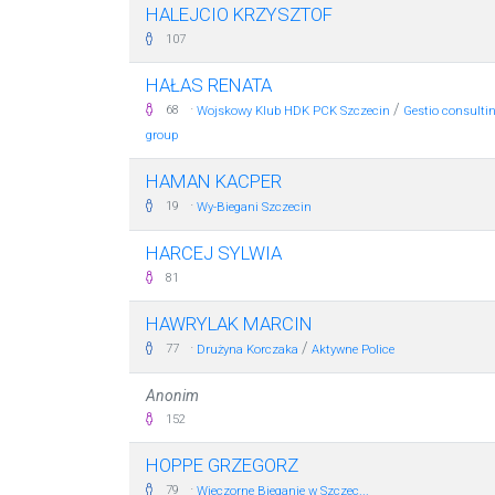
HALEJCIO KRZYSZTOF
107
HAŁAS RENATA
·
/
68
Wojskowy Klub HDK PCK Szczecin
Gestio consulti
group
HAMAN KACPER
·
19
Wy-Biegani Szczecin
HARCEJ SYLWIA
81
HAWRYLAK MARCIN
·
/
77
Drużyna Korczaka
Aktywne Police
Anonim
152
HOPPE GRZEGORZ
·
79
Wieczorne Bieganie w Szczec...