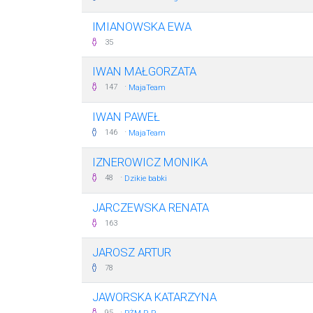
IMIANOWSKA EWA
35
IWAN MAŁGORZATA
·
147
MajaTeam
IWAN PAWEŁ
·
146
MajaTeam
IZNEROWICZ MONIKA
·
48
Dzikie babki
JARCZEWSKA RENATA
163
JAROSZ ARTUR
78
JAWORSKA KATARZYNA
·
95