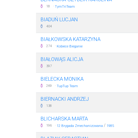
·
18
TymTriTeam
BIADUŃ LUCJAN
404
BIAŁKOWSKA KATARZYNA
·
274
Kobiece Bieganie
BIAŁOWĄS ALICJA
397
BIELECKA MONIKA
·
269
TupTup Team
BIERNACKI ANDRZEJ
138
BLICHARSKA MARTA
·
/
196
12 Brygada Zmechanizowana
1985