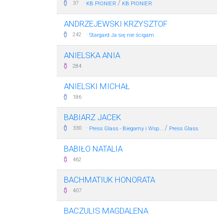
·
/
37
KB PIONIER
KB PIONIER
ANDRZEJEWSKI KRZYSZTOF
·
242
Stargard Ja się nie ścigam
ANIELSKA ANIA
284
ANIELSKI MICHAŁ
186
BABIARZ JACEK
·
/
330
Press Glass - Biegamy i Wsp...
Press Glass
BABIŁO NATALIA
462
BACHMATIUK HONORATA
407
BACZULIS MAGDALENA