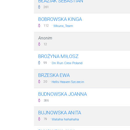
BŁAZIAK SEBASTIAN
261
BOBROWSKA KINGA
·
112
Wkurw_Team
Anonim
12
BROŻYNA MIŁOSZ
·
99
On Run Crew Poland
BRZESKA EWA
·
20
Hells Heaven Szczecin
BUDNOWSKA JOANNA
386
BUJNOWSKA ANITA
·
79
Wataha hahahaha