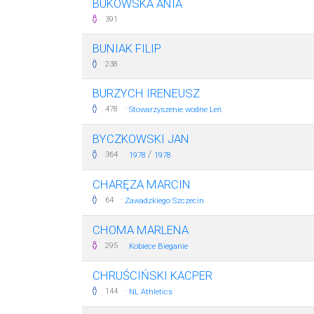
BUKOWSKA ANIA
391
BUNIAK FILIP
238
BURZYCH IRENEUSZ
·
478
Stowarzyszenie wodne Leń
BYCZKOWSKI JAN
·
/
364
1978
1978
CHARĘZA MARCIN
·
64
Zawadzkiego Szczecin
CHOMA MARLENA
·
295
Kobiece Bieganie
CHRUŚCIŃSKI KACPER
·
144
NL Athletics