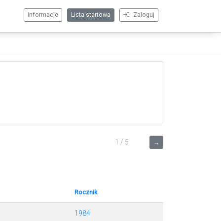
Informacje
Lista startowa
Zaloguj
1 / 5
→
Rocznik
1984