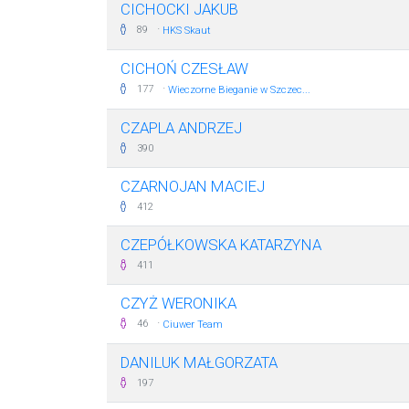
CICHOCKI JAKUB
·
89
HKS Skaut
CICHOŃ CZESŁAW
·
177
Wieczorne Bieganie w Szczec...
CZAPLA ANDRZEJ
390
CZARNOJAN MACIEJ
412
CZEPÓŁKOWSKA KATARZYNA
411
CZYŻ WERONIKA
·
46
Ciuwer Team
DANILUK MAŁGORZATA
197