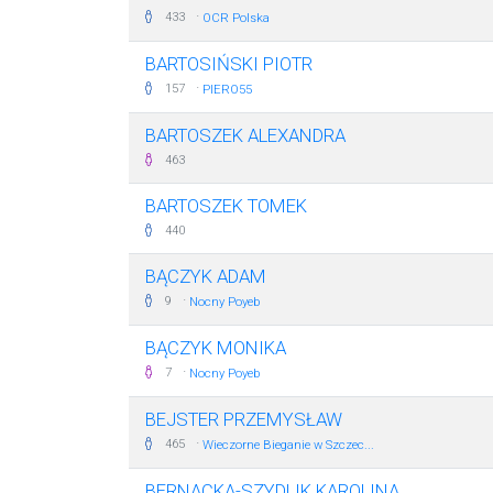
·
433
OCR Polska
BARTOSIŃSKI PIOTR
·
157
PIERO55
BARTOSZEK ALEXANDRA
463
BARTOSZEK TOMEK
440
BĄCZYK ADAM
·
9
Nocny Poyeb
BĄCZYK MONIKA
·
7
Nocny Poyeb
BEJSTER PRZEMYSŁAW
·
465
Wieczorne Bieganie w Szczec...
BERNACKA-SZYDLIK KAROLINA