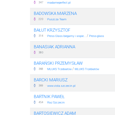
·
347
madameperfect.pl
BADOWSKA MARZENA
·
220
Puszcza Team
BAŁUT KRZYSZTOF
·
/
314
Press-Glass biegamy i wspie...
Press-glass
BANASIAK ADRIANNA
380
BARAŃSKI PRZEMYSŁAW
·
/
368
MLUKS Trzebiatów
MLUKS Trzebiatów
BARCKI MARIUSZ
·
369
www.vista.szczecin.pl
BARTNIK PAWEŁ
·
454
Raz Szczecin
BARTOSIEWICZ ADAM