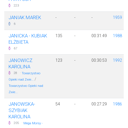
223
JANIAK MAREK
-
-
-
1959
6
JANICKA - KUBIAK
135
-
00:31:49
1988
ELŻBIETA
67
JANOWICZ
123
-
00:30:53
1992
KAROLINA
·
28
Towarzystwo
/
Opieki nad Zwie...
Towarzystwo Opieki nad
Zwie...
JANOWSKA-
54
-
00:27:29
1986
SZYBIAK
KAROLINA
·
205
Mega Morsy -