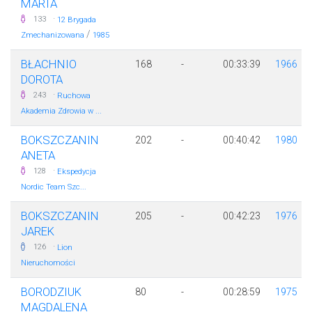
MARTA
·
133
12 Brygada
/
Zmechanizowana
1985
BŁACHNIO
168
-
00:33:39
1966
DOROTA
·
243
Ruchowa
Akademia Zdrowia w ...
BOKSZCZANIN
202
-
00:40:42
1980
ANETA
·
128
Ekspedycja
Nordic Team Szc...
BOKSZCZANIN
205
-
00:42:23
1976
JAREK
·
126
Lion
Nieruchomości
BORODZIUK
80
-
00:28:59
1975
MAGDALENA