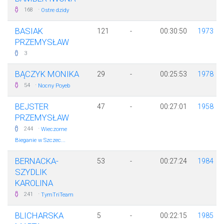
·
168
Ostre dzidy
BASIAK
121
-
00:30:50
1973
PRZEMYSŁAW
3
BĄCZYK MONIKA
29
-
00:25:53
1978
·
54
Nocny Poyeb
BEJSTER
47
-
00:27:01
1958
PRZEMYSŁAW
·
244
Wieczorne
Bieganie w Szczec...
BERNACKA-
53
-
00:27:24
1984
SZYDLIK
KAROLINA
·
241
TymTriTeam
BLICHARSKA
5
-
00:22:15
1985