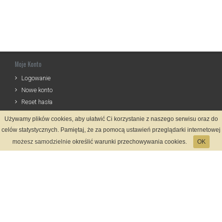
Moje Konto
Logowanie
Nowe konto
Reset hasła
Używamy plików cookies, aby ułatwić Ci korzystanie z naszego serwisu oraz do
Informacje
celów statystycznych. Pamiętaj, że za pomocą ustawień przeglądarki internetowej
Zasady Rejestracji
możesz samodzielnie określić warunki przechowywania cookies.
OK
Polityka Prywatności
Kontakt
Język