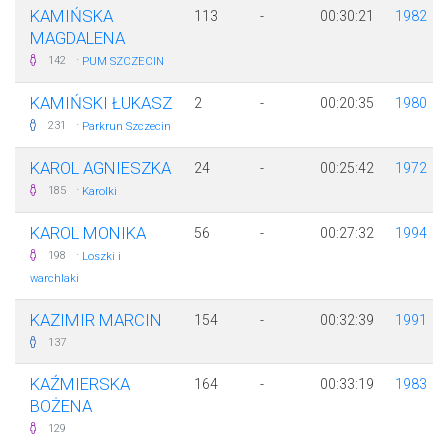
KAMIŃSKA
113
-
00:30:21
1982
MAGDALENA
·
142
PUM SZCZECIN
KAMIŃSKI ŁUKASZ
2
-
00:20:35
1980
·
231
Parkrun Szczecin
KAROL AGNIESZKA
24
-
00:25:42
1972
·
185
Karolki
KAROL MONIKA
56
-
00:27:32
1994
·
198
Loszki i
warchlaki
KAZIMIR MARCIN
154
-
00:32:39
1991
137
KAŹMIERSKA
164
-
00:33:19
1983
BOŻENA
129