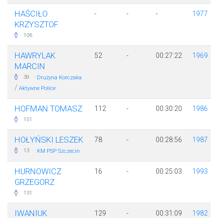
HAŚCIŁO
-
-
-
1977
KRZYSZTOF
106
HAWRYLAK
52
-
00:27:22
1969
MARCIN
·
39
Drużyna Korczaka
/
Aktywne Police
HOFMAN TOMASZ
112
-
00:30:20
1986
151
HOŁYŃSKI LESZEK
78
-
00:28:56
1987
·
13
KM PSP Szczecin
HURNOWICZ
16
-
00:25:03
1993
GRZEGORZ
131
IWANIUK
129
-
00:31:09
1982