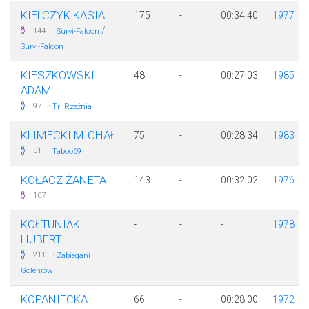
KIELCZYK KASIA
175
-
00:34:40
1977
·
/
144
Survi-Falcon
Survi-Falcon
KIESZKOWSKI
48
-
00:27:03
1985
ADAM
·
97
Tri Rzeźnia
KLIMECKI MICHAŁ
75
-
00:28:34
1983
·
51
Taboo69
KOŁACZ ŻANETA
143
-
00:32:02
1976
107
KOŁTUNIAK
-
-
-
1978
HUBERT
·
211
Zabiegani
Goleniów
KOPANIECKA
66
-
00:28:00
1972