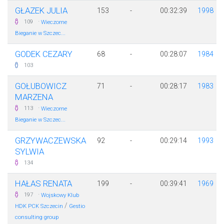
GŁAZEK JULIA
153
-
00:32:39
1998
·
109
Wieczorne
Bieganie w Szczec...
GODEK CEZARY
68
-
00:28:07
1984
103
GOŁUBOWICZ
71
-
00:28:17
1983
MARZENA
·
113
Wieczorne
Bieganie w Szczec...
GRZYWACZEWSKA
92
-
00:29:14
1993
SYLWIA
134
HAŁAS RENATA
199
-
00:39:41
1969
·
197
Wojskowy Klub
/
HDK PCK Szczecin
Gestio
consulting group