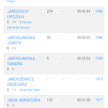
Police
JARDZIOCH
209
-
00:45:44
1986
URSZULA
·
146
KI Poczta
Harcerska Szczeci...
JAROSŁAWSKA
32
-
00:26:02
1986
JOWITA
214
JAROSŁAWSKA
9
-
00:23:53
1990
SANDRA
29
JAROSZEWICZ
-
-
-
1973
GRZEGORZ
·
112
Driver Bike Team
JASIK AGNIESZKA
132
-
00:31:28
1977
79