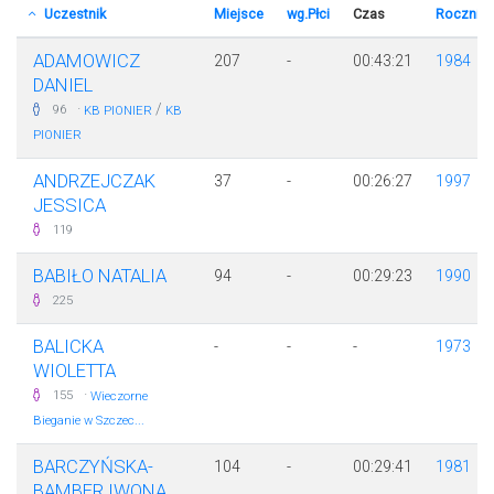
Uczestnik
Miejsce
wg.Płci
Czas
Rocznik
ADAMOWICZ
207
-
00:43:21
1984
DANIEL
·
/
96
KB PIONIER
KB
PIONIER
ANDRZEJCZAK
37
-
00:26:27
1997
JESSICA
119
BABIŁO NATALIA
94
-
00:29:23
1990
225
BALICKA
-
-
-
1973
WIOLETTA
·
155
Wieczorne
Bieganie w Szczec...
BARCZYŃSKA-
104
-
00:29:41
1981
BAMBER IWONA